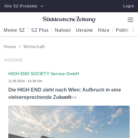
Zum Hauptinhalt springen
Alle SZ-Produkte
Login
Meine SZ
SZ Plus
Nahost
Ukraine
Hitze
Politik
W
Home
Wirtschaft
ANZEIGE
HIGH END SOCIETY Service GmbH
11.09.2024 - 14:39 Uhr
Die HIGH END zieht nach Wien: Aufbruch in eine
vielversprechende Zukunft