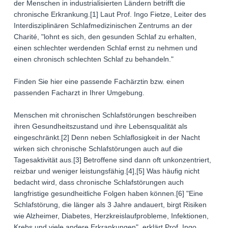
der Menschen in industrialisierten Ländern betrifft die
chronische Erkrankung.[1] Laut Prof. Ingo Fietze, Leiter des
Interdisziplinären Schlafmedizinischen Zentrums an der
Charité, "lohnt es sich, den gesunden Schlaf zu erhalten,
einen schlechter werdenden Schlaf ernst zu nehmen und
einen chronisch schlechten Schlaf zu behandeln."
Finden Sie hier eine passende Fachärztin bzw. einen
passenden Facharzt in Ihrer Umgebung.
Menschen mit chronischen Schlafstörungen beschreiben
ihren Gesundheitszustand und ihre Lebensqualität als
eingeschränkt.[2] Denn neben Schlaflosigkeit in der Nacht
wirken sich chronische Schlafstörungen auch auf die
Tagesaktivität aus.[3] Betroffene sind dann oft unkonzentriert,
reizbar und weniger leistungsfähig.[4],[5] Was häufig nicht
bedacht wird, dass chronische Schlafstörungen auch
langfristige gesundheitliche Folgen haben können.[6] "Eine
Schlafstörung, die länger als 3 Jahre andauert, birgt Risiken
wie Alzheimer, Diabetes, Herzkreislaufprobleme, Infektionen,
Krebs und viele andere Erkrankungen", erklärt Prof. Ingo