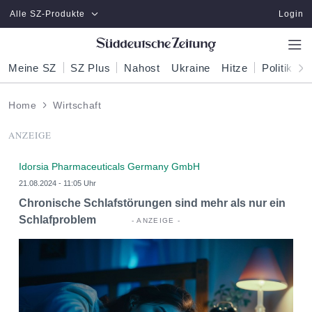
Zum Hauptinhalt springen
Alle SZ-Produkte
Login
Meine SZ
SZ Plus
Nahost
Ukraine
Hitze
Politik
W
Home
Wirtschaft
ANZEIGE
Idorsia Pharmaceuticals Germany GmbH
21.08.2024 - 11:05 Uhr
Chronische Schlafstörungen sind mehr als nur ein
Schlafproblem