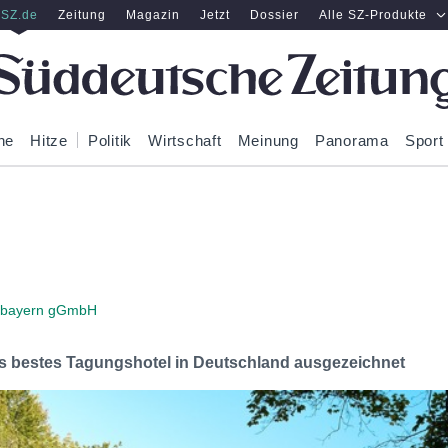
SZ.de
Zeitung
Magazin
Jetzt
Dossier
Alle SZ-Produkte
ne
Hitze
Politik
Wirtschaft
Meinung
Panorama
Sport
rbayern gGmbH
 bestes Tagungshotel in Deutschland ausgezeichnet