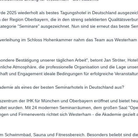
e 2025 wiederholt als bestes Tagungshotel in Deutschland ausgezeic
 der Region Oberbayern, die in den streng selektierten Qualitätsver
 Kategorie "Seminare" ausgezeichnet. Nun sind sie erneut das beste Se
isverleihung im Schloss Hohenkammer nahm das Team aus Westerham 
ondere Bestätigung unserer täglichen Arbeit", betont Jan Ströter, Hotel
nliche Atmosphäre, die professionelle Organisation und die Lage unse
aft und Engagement ideale Bedingungen für erfolgreiche Veranstaltun
demie als eines der besten Seminarhotels in Deutschland aus?
zentrum der IHK für München und Oberbayern eröffnet und bietet heu
staltet wurden. Mit 24 modernen Seminarräumen, dem großen Saal "Open
ngen und Firmenevents richtet sich Westerham - die Akademie gezielt
m Schwimmbad, Sauna und Fitnessbereich. Besonders beliebt sind di