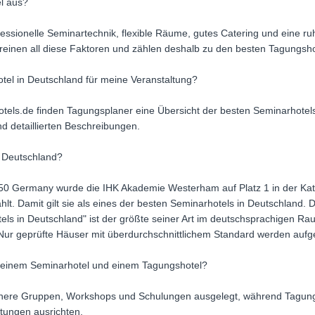
l aus?
fessionelle Seminartechnik, flexible Räume, gutes Catering und eine ru
einen all diese Faktoren und zählen deshalb zu den besten Tagungsho
tel in Deutschland für meine Veranstaltung?
otels.de finden Tagungsplaner eine Übersicht der besten Seminarhotel
d detaillierten Beschreibungen.
n Deutschland?
250 Germany wurde die IHK Akademie Westerham auf Platz 1 in der Kat
hlt. Damit gilt sie als eines der besten Seminarhotels in Deutschland
s in Deutschland" ist der größte seiner Art im deutschsprachigen Raum 
. Nur geprüfte Häuser mit überdurchschnittlichem Standard werden au
n einem Seminarhotel und einem Tagungshotel?
leinere Gruppen, Workshops und Schulungen ausgelegt, während Tagung
tungen ausrichten.