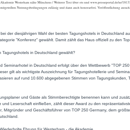
 Akademie Westerham nähe Münchens / Weiterer Text über ots und www.presseportal.de/nr/18135
r mitgeteilten Nutzungsbedingungen zulässig und dann auch honorarfrei. Veröffentlichung ausschl
ei der diesjährigen Wahl der besten Tagungshotels in Deutschland auf 
Kategorie "Konferenz" gewählt. Damit zählt das Haus offiziell zu den T
n Tagungshotels in Deutschland gewählt?
d Seminarhotel in Deutschland erfolgt über den Wettbewerb "TOP 250
eser gilt als wichtigste Auszeichnung für Tagungshotellerie und Semi
asieren auf rund 10.600 abgegebenen Stimmen von Tagungskunden, T
ungsplaner und Gäste als Stimmberechtigte benennen kann und zusätz
und Leserschaft einfließen, zählt dieser Award zu den repräsentativ
ter, Mitgründer und Geschäftsführer von TOP 250 Germany, dem größt
utschland.
 Wiederholte Ehrung für Westerham - die Akademie