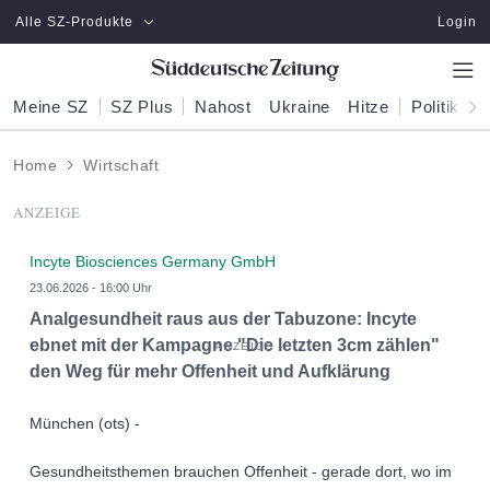
Zum Hauptinhalt springen
Alle SZ-Produkte
Login
Meine SZ
SZ Plus
Nahost
Ukraine
Hitze
Politik
W
Home
Wirtschaft
ANZEIGE
Incyte Biosciences Germany GmbH
23.06.2026 - 16:00 Uhr
Analgesundheit raus aus der Tabuzone: Incyte
ebnet mit der Kampagne "Die letzten 3cm zählen"
den Weg für mehr Offenheit und Aufklärung
München (ots) -
Gesundheitsthemen brauchen Offenheit - gerade dort, wo im