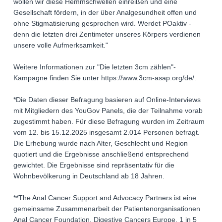
wollen wir diese Hemmschwellen einreißen und eine
Gesellschaft fördern, in der über Analgesundheit offen und
ohne Stigmatisierung gesprochen wird. Werdet POaktiv -
denn die letzten drei Zentimeter unseres Körpers verdienen
unsere volle Aufmerksamkeit."
Weitere Informationen zur "Die letzten 3cm zählen"-
Kampagne finden Sie unter https://www.3cm-asap.org/de/.
*Die Daten dieser Befragung basieren auf Online-Interviews
mit Mitgliedern des YouGov Panels, die der Teilnahme vorab
zugestimmt haben. Für diese Befragung wurden im Zeitraum
vom 12. bis 15.12.2025 insgesamt 2.014 Personen befragt.
Die Erhebung wurde nach Alter, Geschlecht und Region
quotiert und die Ergebnisse anschließend entsprechend
gewichtet. Die Ergebnisse sind repräsentativ für die
Wohnbevölkerung in Deutschland ab 18 Jahren.
**The Anal Cancer Support and Advocacy Partners ist eine
gemeinsame Zusammenarbeit der Patientenorganisationen
Anal Cancer Foundation, Digestive Cancers Europe, 1 in 5