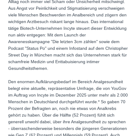
Alltag noch immer viel Scham oder Unsicherheit mitschwingt.
Aus Angst vor Peinlichkeit und Stigmatisierung verschweigen
viele Menschen Beschwerden im Analbereich und zögern den
wichtigen Arztbesuch riskant lange hinaus. Das international
tätige Biotech-Unternehmen Incyte steuert dieser Entwicklung
nun aktiv entgegen: Mit dem Launch der
Awarenesskampagne "Die letzten 3cm zählen" sowie dem
Podcast "Status Po" und einem Infostand auf dem Christopher
Street Day in München macht sich das Unternehmen stark für
schamfreie Medizin und Enttabuisierung intimer
Gesundheitsthemen.
Den enormen Aufklärungsbedarf im Bereich Analgesundheit
belegt eine aktuelle, repräsentative Umfrage, die von YouGov
im Auftrag von Incyte im Dezember 2025 unter mehr als 2.000
Menschen in Deutschland durchgeführt wurde.* So gaben 70
Prozent der Befragten an, noch nie etwas von Analkrebs
gehört zu haben. Über die Hälfte (52 Prozent) fühlt sich
generell unwohl dabei, über ihre Analgesundheit zu sprechen
- überraschenderweise besonders die jüngeren Generationen
wie Gen Z (62 Prozent) und Millennials (59 Prozent). Auch