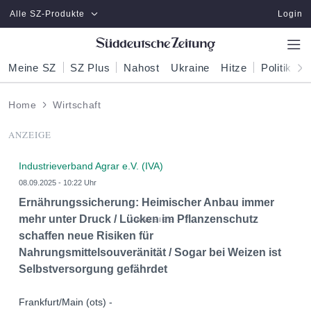
Zum Hauptinhalt springen
Alle SZ-Produkte
Login
Meine SZ
SZ Plus
Nahost
Ukraine
Hitze
Politik
W
Home
Wirtschaft
ANZEIGE
Industrieverband Agrar e.V. (IVA)
08.09.2025 - 10:22 Uhr
Ernährungssicherung: Heimischer Anbau immer
mehr unter Druck / Lücken im Pflanzenschutz
schaffen neue Risiken für
Nahrungsmittelsouveränität / Sogar bei Weizen ist
Selbstversorgung gefährdet
Frankfurt/Main (ots) -