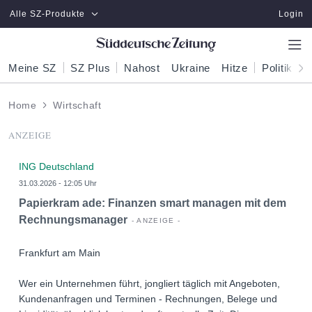
Zum Hauptinhalt springen
Alle SZ-Produkte
Login
Meine SZ
SZ Plus
Nahost
Ukraine
Hitze
Politik
W
Home
Wirtschaft
ANZEIGE
ING Deutschland
31.03.2026 - 12:05 Uhr
Papierkram ade: Finanzen smart managen mit dem
Rechnungsmanager
Frankfurt am Main
Wer ein Unternehmen führt, jongliert täglich mit Angeboten,
Kundenanfragen und Terminen - Rechnungen, Belege und