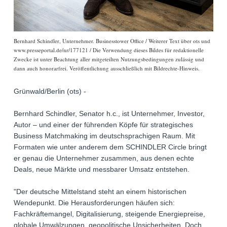
Bernhard Schindler, Unternehmer. Businesstower Office / Weiterer Text über ots und
www.presseportal.de/nr/177121 / Die Verwendung dieses Bildes für redaktionelle
Zwecke ist unter Beachtung aller mitgeteilten Nutzungsbedingungen zulässig und
dann auch honorarfrei. Veröffentlichung ausschließlich mit Bildrechte-Hinweis.
Grünwald/Berlin (ots) -
Bernhard Schindler, Senator h.c., ist Unternehmer, Investor,
Autor – und einer der führenden Köpfe für strategisches
Business Matchmaking im deutschsprachigen Raum. Mit
Formaten wie unter anderem dem SCHINDLER Circle bringt
er genau die Unternehmer zusammen, aus denen echte
Deals, neue Märkte und messbarer Umsatz entstehen.
"Der deutsche Mittelstand steht an einem historischen
Wendepunkt. Die Herausforderungen häufen sich:
Fachkräftemangel, Digitalisierung, steigende Energiepreise,
globale Umwälzungen, geopolitische Unsicherheiten. Doch