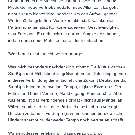
Denn durch echte Matches entstehen - wie früher - neue
Produkte, neue Vertriebsmodelle, neue Allianzen. Es geht
nicht nur um Networking, sondern um den Aufbau ganzer
Wertschöpfungsketten. Warmkontakte statt Kaltakquise.
Partnerschaften statt Konkurrenzdenken. Geschwindigkeit
statt Stillstand. Es geht schlicht darum, Ängste abzubauen,
indem durch neue Matches neue Ideen entstehen.
'Wer heute nicht matcht, verliert morgen.'
Was mich besonders nachdenklich stimmt: Die Kluft zwischen
StartUps und Mittelstand ist größer denn je. Dabei liegt genau
in dieser Verbindung die wirtschaftliche Zukunft Deutschlands.
StartUps bringen Innovation, Tempo, digitale Exzellenz. Der
Mittelstand bringt Vertrieb, Marktzugang, Kundennähe. Aber
was fehlt, ist das verbindende Format - nicht aus Mangel an
Willen, sondern durch eine Politik, die seit Jahren versagt,
Brücken zu bauen. Förderprogramme sind ein bürokratischer
Hindernisparcours, der weder Tempo noch Vertrauen schafft.
Währenddessen erleben wir, dass genau dort, wo