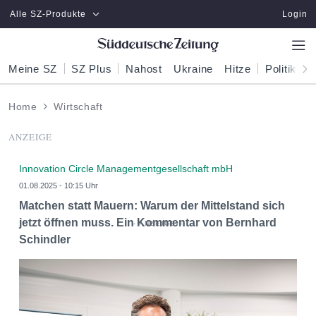
Zum Hauptinhalt springen
Alle SZ-Produkte
Login
Meine SZ
SZ Plus
Nahost
Ukraine
Hitze
Politik
W
Home
Wirtschaft
ANZEIGE
Innovation Circle Managementgesellschaft mbH
01.08.2025 - 10:15 Uhr
Matchen statt Mauern: Warum der Mittelstand sich
jetzt öffnen muss. Ein Kommentar von Bernhard
Schindler