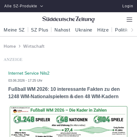
Zum Hauptinhalt springen
Alle SZ-Produkte
Login
Meine SZ
SZ Plus
Nahost
Ukraine
Hitze
Politik
W
Home
Wirtschaft
ANZEIGE
Internet Service Nils2
03.06.2026 - 17:25 Uhr
Fußball WM 2026: 10 interessante Fakten zu den
1248 WM-Nationalspielern & den 48 WM-Kadern