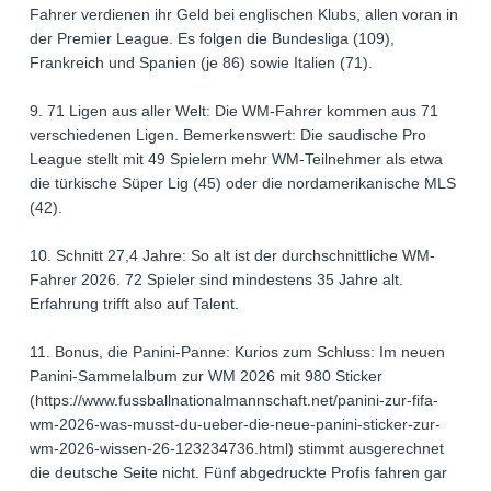
Fahrer verdienen ihr Geld bei englischen Klubs, allen voran in
der Premier League. Es folgen die Bundesliga (109),
Frankreich und Spanien (je 86) sowie Italien (71).
9. 71 Ligen aus aller Welt: Die WM-Fahrer kommen aus 71
verschiedenen Ligen. Bemerkenswert: Die saudische Pro
League stellt mit 49 Spielern mehr WM-Teilnehmer als etwa
die türkische Süper Lig (45) oder die nordamerikanische MLS
(42).
10. Schnitt 27,4 Jahre: So alt ist der durchschnittliche WM-
Fahrer 2026. 72 Spieler sind mindestens 35 Jahre alt.
Erfahrung trifft also auf Talent.
11. Bonus, die Panini-Panne: Kurios zum Schluss: Im neuen
Panini-Sammelalbum zur WM 2026 mit 980 Sticker
(https://www.fussballnationalmannschaft.net/panini-zur-fifa-
wm-2026-was-musst-du-ueber-die-neue-panini-sticker-zur-
wm-2026-wissen-26-123234736.html) stimmt ausgerechnet
die deutsche Seite nicht. Fünf abgedruckte Profis fahren gar