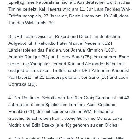
Spieltag ihrer Nationalmannschaft. Aus deutscher Sicht ist das
Timing perfekt: Kai Havertz wird am 11. Juni, am Tag des WM-
Eröffnungsspiels, 27 Jahre alt, Deniz Undav am 19. Juli, dem
Tag des WM-Finals, 30.
3. DFB-Team zwischen Rekord und Debüt: Im deutschen
Aufgebot führt Rekordtorhüter Manuel Neuer mit 124
Länderspielen das Feld an, vor Joshua Kimmich (109),
Antonio Rüdiger (82) und Leroy Sané (75). Am anderen Ende
stehen die Youngster Lennart Karl und Alexander Nübel mit
erst je drei Einsätzen. Treffsicherster DFB-Akteur im Kader ist
Kai Havertz mit 21 Länderspieltoren, vor Sané (16) und Leon
Goretzka (15).
4. Der Routinier: Schottlands Torhüter Craig Gordon ist mit 43
Jahren der älteste Spieler des Turniers. Auch Cristiano
Ronaldo (41), der mit seiner sechsten WM-Teilnahme
Geschichte schreiben kann, sowie Guillermo Ochoa, Luka
Modric und Edin Dzeko (alle 40) gehören zu den Oldies.
5. Die Jüngsten: Mexikos Gilberto Mora ist der jüngste WM-