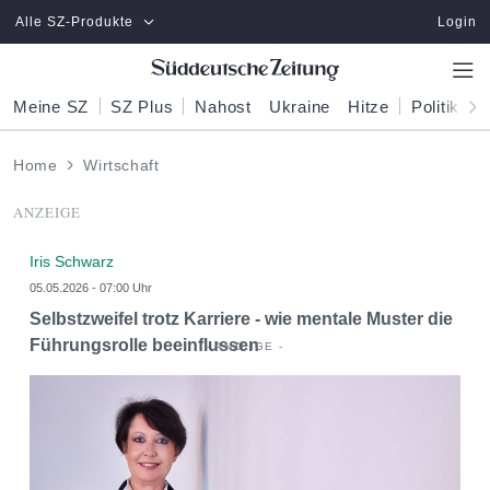
Zum Hauptinhalt springen
Alle SZ-Produkte
Login
Meine SZ
SZ Plus
Nahost
Ukraine
Hitze
Politik
W
Home
Wirtschaft
ANZEIGE
Iris Schwarz
05.05.2026 - 07:00 Uhr
Selbstzweifel trotz Karriere - wie mentale Muster die
Führungsrolle beeinflussen