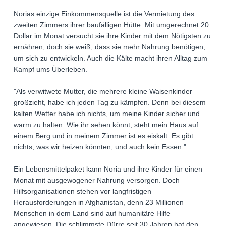
Norias einzige Einkommensquelle ist die Vermietung des
zweiten Zimmers ihrer baufälligen Hütte. Mit umgerechnet 20
Dollar im Monat versucht sie ihre Kinder mit dem Nötigsten zu
ernähren, doch sie weiß, dass sie mehr Nahrung benötigen,
um sich zu entwickeln. Auch die Kälte macht ihren Alltag zum
Kampf ums Überleben.
"Als verwitwete Mutter, die mehrere kleine Waisenkinder
großzieht, habe ich jeden Tag zu kämpfen. Denn bei diesem
kalten Wetter habe ich nichts, um meine Kinder sicher und
warm zu halten. Wie ihr sehen könnt, steht mein Haus auf
einem Berg und in meinem Zimmer ist es eiskalt. Es gibt
nichts, was wir heizen könnten, und auch kein Essen."
Ein Lebensmittelpaket kann Noria und ihre Kinder für einen
Monat mit ausgewogener Nahrung versorgen. Doch
Hilfsorganisationen stehen vor langfristigen
Herausforderungen in Afghanistan, denn 23 Millionen
Menschen in dem Land sind auf humanitäre Hilfe
angewiesen. Die schlimmste Dürre seit 30 Jahren hat den