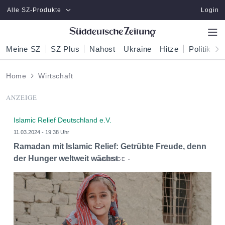
Zum Hauptinhalt springen
Alle SZ-Produkte
Login
Meine SZ
SZ Plus
Nahost
Ukraine
Hitze
Politik
W
Home
Wirtschaft
ANZEIGE
Islamic Relief Deutschland e.V.
11.03.2024 - 19:38 Uhr
Ramadan mit Islamic Relief: Getrübte Freude, denn
der Hunger weltweit wächst