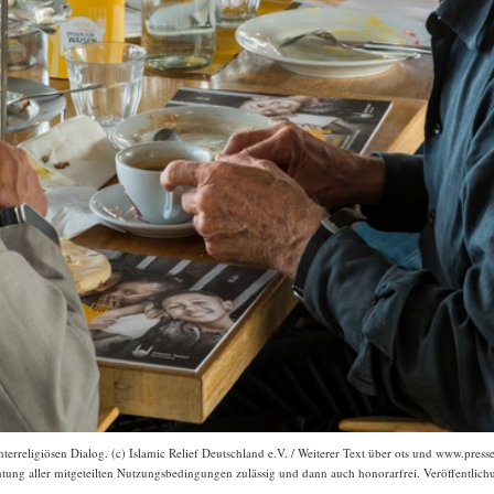
terreligiösen Dialog. (c) Islamic Relief Deutschland e.V. / Weiterer Text über ots und www.pres
chtung aller mitgeteilten Nutzungsbedingungen zulässig und dann auch honorarfrei. Veröffentlichu