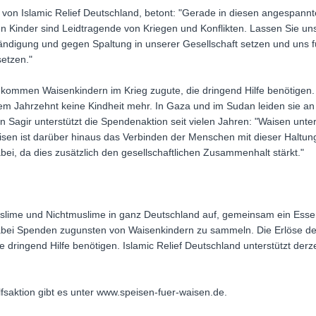
von Islamic Relief Deutschland, betont: "Gerade in diesen angespannte
nen Kinder sind Leidtragende von Kriegen und Konflikten. Lassen Sie un
ndigung und gegen Spaltung in unserer Gesellschaft setzen und uns f
setzen."
n kommen Waisenkindern im Krieg zugute, die dringend Hilfe benötigen.
inem Jahrzehnt keine Kindheit mehr. In Gaza und im Sudan leiden sie a
Sagir unterstützt die Spendenaktion seit vielen Jahren: "Waisen unters
isen ist darüber hinaus das Verbinden der Menschen mit dieser Haltun
i, da dies zusätzlich den gesellschaftlichen Zusammenhalt stärkt."
Muslime und Nichtmuslime in ganz Deutschland auf, gemeinsam ein Esse
abei Spenden zugunsten von Waisenkindern zu sammeln. Die Erlöse de
 dringend Hilfe benötigen. Islamic Relief Deutschland unterstützt derz
lfsaktion gibt es unter www.speisen-fuer-waisen.de.