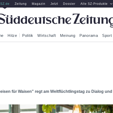
SZ.de
Zeitung
Magazin
Jetzt
Dossier
Alle SZ-Produkte
ne
Hitze
Politik
Wirtschaft
Meinung
Panorama
Sport
eisen für Waisen" regt am Weltflüchtlingstag zu Dialog un