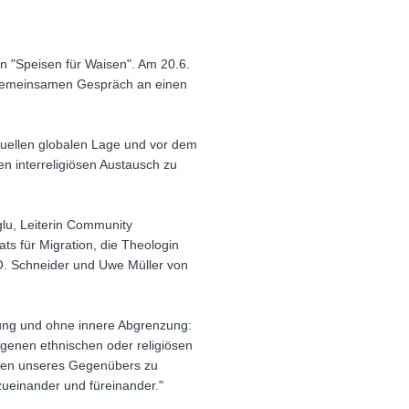
n "Speisen für Waisen". Am 20.6.
m gemeinsamen Gespräch an einen
ktuellen globalen Lage und vor dem
en interreligiösen Austausch zu
lu, Leiterin Community
ts für Migration, die Theologin
O. Schneider und Uwe Müller von
ung und ohne innere Abgrenzung:
igenen ethnischen oder religiösen
Leben unseres Gegenübers zu
zueinander und füreinander."