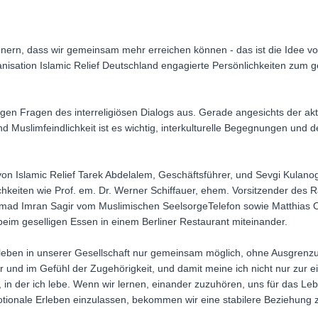
nnern, dass wir gemeinsam mehr erreichen können - das ist die Idee vo
anisation Islamic Relief Deutschland engagierte Persönlichkeiten zu
igen Fragen des interreligiösen Dialogs aus. Gerade angesichts der a
d Muslimfeindlichkeit ist es wichtig, interkulturelle Begegnungen und d
 Islamic Relief Tarek Abdelalem, Geschäftsführer, und Sevgi Kulanog
chkeiten wie Prof. em. Dr. Werner Schiffauer, ehem. Vorsitzender des Ra
mad Imran Sagir vom Muslimischen SeelsorgeTelefon sowie Matthias 
beim geselligen Essen in einem Berliner Restaurant miteinander.
leben in unserer Gesellschaft nur gemeinsam möglich, ohne Ausgrenz
r und im Gefühl der Zugehörigkeit, und damit meine ich nicht nur zur e
, in der ich lebe. Wenn wir lernen, einander zuzuhören, uns für das 
otionale Erleben einzulassen, bekommen wir eine stabilere Beziehung 