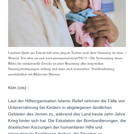
Landwirt Qadri aus Zuhrah hält seine jüngste Tochter nach ihrer Genesung im Arm. /
Weiterer Text über ots und www.presseportal.de/nr/50131 / Die Verwendung dieses
Bildes für redaktionelle Zwecke ist unter Beachtung aller mitgeteilten
Nutzungsbedingungen zulässig und dann auch honorarfrei. Veröffentlichung
ausschließlich mit Bildrechte-Hinweis.
Köln (ots) -
Laut der Hilfsorganisation Islamic Relief nehmen die Fälle von
Unterernährung bei Kindern in abgelegenen ländlichen
Gebieten des Jemen zu, während das Land heute zehn Jahre
Krieg hinter sich hat. Die Eskalation der Bombardierungen, die
drastischen Kürzungen der humanitären Hilfe und
internationale Sanktionen drohen, die Situation zu