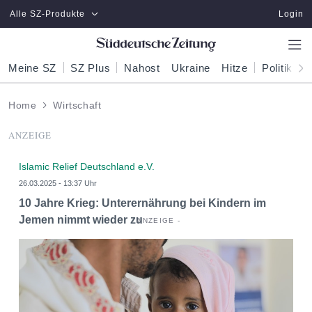
Zum Hauptinhalt springen
Alle SZ-Produkte
Login
Meine SZ
SZ Plus
Nahost
Ukraine
Hitze
Politik
W
Home
Wirtschaft
ANZEIGE
Islamic Relief Deutschland e.V.
26.03.2025 - 13:37 Uhr
10 Jahre Krieg: Unterernährung bei Kindern im
Jemen nimmt wieder zu