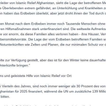
iter von Islamic Relief Afghanistan, sieht die Lage der betroffenen 
e Überlebenden extrem gefährdet, an Unterkühlung und Krankheiten zu
ien haben das Erdbeben überlebt, aber jetzt droht ihnen der Tod durch d
t einen Monat nach dem Erdbeben immer noch Tausende Menschen ohn
en Hilfsmaßnahmen stark unterfinanziert sind. Die weltweite Aufmerk
wie vor enorm, da diese Familien alles verloren haben - ihre Häuser, 
ebensmittelvorräte. Die Lage der vom Erdbeben betroffenen Familien wi
otunterkünften wie Zelten und Planen, die nur minimalen Schutz vor
lte zur Verfügung gestellt, aber das ist für den Winter keine dauerhaft
nterkünfte bringen."
s und geleistete Hilfe von Islamic Relief vor Ort
ei Vierteln des Jahres, sind noch immer weniger als 30 Prozent des vo
ghanistan für 2025 finanziert, während die UN um zusätzliche 139 Mill
bitten.