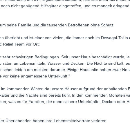
noch nicht genügend Hilfsgüter eingetroffen, und es mangelt dringend an
 um seine Familie und die tausenden Betroffenen ohne Schutz
 überlebt und ist einer von vielen, die immer noch im Dewagal-Tal in 
c Relief Team vor Ort:
r sehr schwierigen Bedingungen. Seit unser Haus beschädigt wurde, le
orräten an Lebensmitteln, Wasser und Decken. Die Nächte sind kalt, e
nschen leiden am meisten darunter. Einige Haushalte haben zwar Notze
e vor keine angemessene Unterkunft."
n im kommenden Winter, da unsere Häuser aufgrund der anhaltenden E
kälter und die Nächte sind bereits kühl. In den kommenden Monaten wi
nen, was es für Familien, die ohne sichere Unterkünfte, Decken oder H
der Überlebenden haben ihre Lebensmittelvorräte verloren