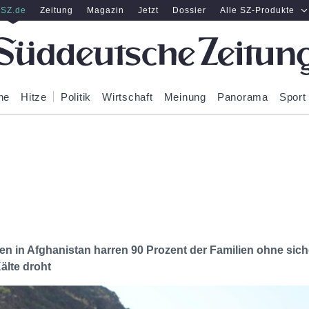
SZ.de
Zeitung
Magazin
Jetzt
Dossier
Alle SZ-Produkte
ne
Hitze
Politik
Wirtschaft
Meinung
Panorama
Sport
 in Afghanistan harren 90 Prozent der Familien ohne sich
älte droht