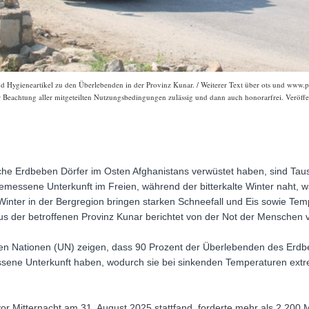
und Hygieneartikel zu den Überlebenden in der Provinz Kunar. / Weiterer Text über ots und www
er Beachtung aller mitgeteilten Nutzungsbedingungen zulässig und dann auch honorarfrei. Veröffe
che Erdbeben Dörfer im Osten Afghanistans verwüstet haben, sind T
essene Unterkunft im Freien, während der bitterkalte Winter naht, war
Winter in der Bergregion bringen starken Schneefall und Eis sowie Te
us der betroffenen Provinz Kunar berichtet von der Not der Menschen v
n Nationen (UN) zeigen, dass 90 Prozent der Überlebenden des Erdbe
ene Unterkunft haben, wodurch sie bei sinkenden Temperaturen extre
vor Mitternacht am 31. August 2025 stattfand, forderte mehr als 2.200