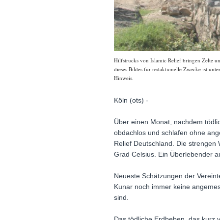
Hilfstrucks von Islamic Relief bringen Zelte 
dieses Bildes für redaktionelle Zwecke ist unt
Hinweis.
Köln (ots) -
Über einen Monat, nachdem tödli
obdachlos und schlafen ohne angem
Relief Deutschland. Die strengen 
Grad Celsius. Ein Überlebender a
Neueste Schätzungen der Vereinte
Kunar noch immer keine angemess
sind.
Das tödliche Erdbeben, das kurz 