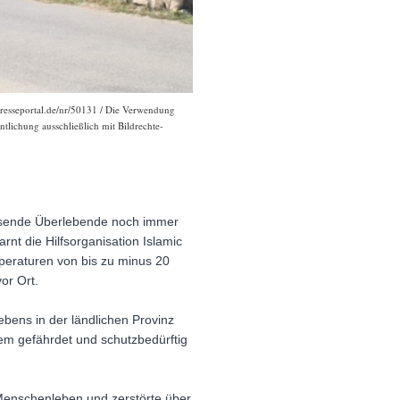
.presseportal.de/nr/50131 / Die Verwendung
ntlichung ausschließlich mit Bildrechte-
ausende Überlebende noch immer
nt die Hilfsorganisation Islamic
mperaturen von bis zu minus 20
or Ort.
bens in der ländlichen Provinz
m gefährdet und schutzbedürftig
 Menschenleben und zerstörte über