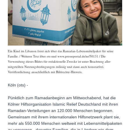
Ein Kind im Libanon freut sich über das Ramadan-Lebensmittelpaket für seine
Familie. / Weiterer Text über ots und www.presseportal.de/nr/50131 / Die
Verwendung dieses Bildes für redaktionelle Zwecke ist unter Beachtung aller
mitgeteilten Nutzungsbedingungen zulässig und dann auch honorarfrei.
Veröffentlichung ausschließlich mit Bildrechte-Hinweis.
Köln (ots) -
Pünktlich zum Ramadanbeginn am Mittwochabend, hat die
Kölner Hilfsorganisation Islamic Relief Deutschland mit ihren
Ramadan-Verteilungen an 120.000 Menschen begonnen.
Gemeinsam mit ihrem internationalen Hilfsnetzwerk plant sie,
mehr als 550.000 Menschen weltweit mit Lebensmittelpaketen
zu versorgen - darunter Familien, die in Ländern wie dem