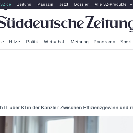
SZ.de
Zeitung
Magazin
Jetzt
Dossier
Alle SZ-Produkte
ne
Hitze
Politik
Wirtschaft
Meinung
Panorama
Sport
h IT über KI in der Kanzlei: Zwischen Effizienzgewinn und