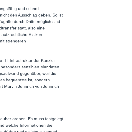
ungsfähig und schnell
 nicht den Ausschlag geben. So ist
griffe durch Dritte möglich sind.
ransfer statt, also eine
hutzrechtliche Risiken.
mit strengeren
n IT-Infrastruktur der Kanzlei
ei besonders sensiblen Mandaten
ngsaufwand gegenüber, weil die
 das bequemste ist, sondern
ärt Marvin Jennrich von Jennrich
i sauber ordnen. Es muss festgelegt
nd welche Informationen die
den dürfen und welche zwingend