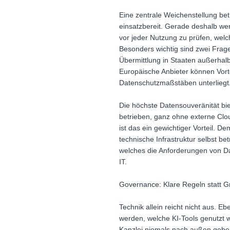
Eine zentrale Weichenstellung bet
einsatzbereit. Gerade deshalb wer
vor jeder Nutzung zu prüfen, welc
Besonders wichtig sind zwei Frage
Übermittlung in Staaten außerhalb
Europäische Anbieter können Vorte
Datenschutzmaßstäben unterliegt
Die höchste Datensouveränität biet
betrieben, ganz ohne externe Clo
ist das ein gewichtiger Vorteil. 
technische Infrastruktur selbst b
welches die Anforderungen von Dat
IT.
Governance: Klare Regeln statt 
Technik allein reicht nicht aus. E
werden, welche KI-Tools genutzt 
Kanzlei niemals nach außen geben