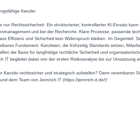
ungsfähige Kanzlei
 nur Rechtssicherheit. Ein strukturierter, kontrollierter KI-Einsatz kan
tenmanagement und bei der Recherche. Klare Prozesse, passende tech
ss Effizienz und Sicherheit kein Widerspruch bleiben. Im Gegenteil:
elastbares Fundament. Kanzleien, die frühzeitig Standards setzen, Mitarbe
en die Basis für langfristige rechtliche Sicherheit und organisatorisc
ch IT begleitet dabei von der ersten Risikoanalyse bis zur Umsetzung ei
r Kanzlei rechtssicher und strategisch aufstellen? Dann vereinbaren Sie
und dem Team von Jennrich IT (https://jennrich-it.de/)!