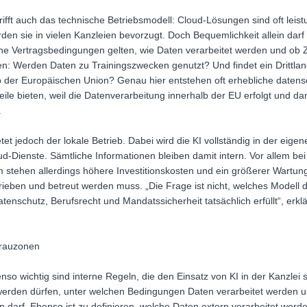
rifft auch das technische Betriebsmodell: Cloud-Lösungen sind oft leist
den sie in vielen Kanzleien bevorzugt. Doch Bequemlichkeit allein darf
he Vertragsbedingungen gelten, wie Daten verarbeitet werden und ob Zu
n: Werden Daten zu Trainingszwecken genutzt? Und findet ein Drittlandt
 der Europäischen Union? Genau hier entstehen oft erhebliche datensc
ile bieten, weil die Datenverarbeitung innerhalb der EU erfolgt und da
.
et jedoch der lokale Betrieb. Dabei wird die KI vollständig in der eigene
ud-Dienste. Sämtliche Informationen bleiben damit intern. Vor allem b
Dem stehen allerdings höhere Investitionskosten und ein größerer Wartu
etrieben und betreut werden muss. „Die Frage ist nicht, welches Modell
enschutz, Berufsrecht und Mandatssicherheit tatsächlich erfüllt“, erkl
Grauzonen
benso wichtig sind interne Regeln, die den Einsatz von KI in der Kanzle
werden dürfen, unter welchen Bedingungen Daten verarbeitet werden u
 darf. Ebenso ist zu definieren, welche Daten extern verarbeitet wer