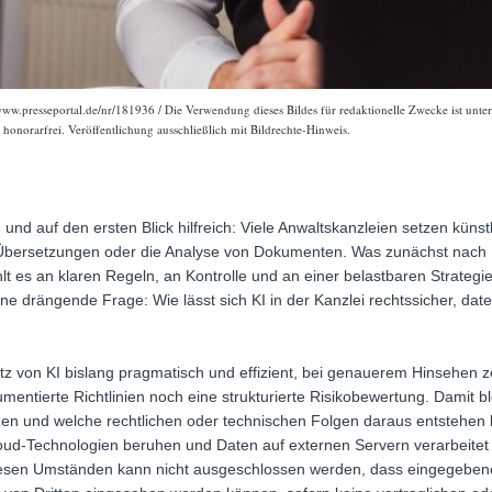
www.presseportal.de/nr/181936 / Die Verwendung dieses Bildes für redaktionelle Zwecke ist unter
onorarfrei. Veröffentlichung ausschließlich mit Bildrechte-Hinweis.
n und auf den ersten Blick hilfreich: Viele Anwaltskanzleien setzen künst
e, Übersetzungen oder die Analyse von Dokumenten. Was zunächst nach E
hlt es an klaren Regeln, an Kontrolle und an einer belastbaren Strateg
eine drängende Frage: Wie lässt sich KI in der Kanzlei rechtssicher, dat
satz von KI bislang pragmatisch und effizient, bei genauerem Hinsehen z
mentierte Richtlinien noch eine strukturierte Risikobewertung. Damit bl
eßen und welche rechtlichen oder technischen Folgen daraus entstehen
ud-Technologien beruhen und Daten auf externen Servern verarbeitet 
iesen Umständen kann nicht ausgeschlossen werden, dass eingegeben