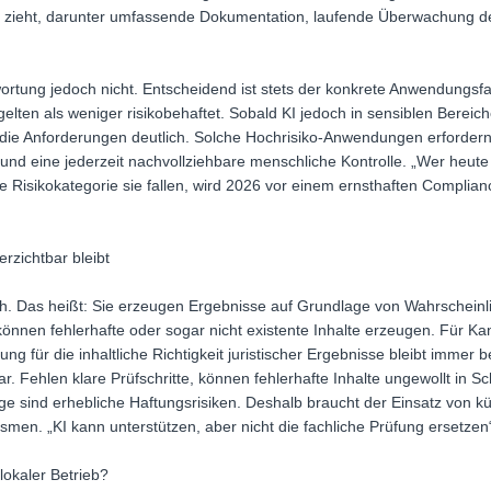
h zieht, darunter umfassende Dokumentation, laufende Überwachung de
wortung jedoch nicht. Entscheidend ist stets der konkrete Anwendungsf
lten als weniger risikobehaftet. Sobald KI jedoch in sensiblen Bereich
die Anforderungen deutlich. Solche Hochrisiko-Anwendungen erfordern
nd eine jederzeit nachvollziehbare menschliche Kontrolle. „Wer heute 
he Risikokategorie sie fallen, wird 2026 vor einem ernsthaften Complia
rzichtbar bleibt
ch. Das heißt: Sie erzeugen Ergebnisse auf Grundlage von Wahrscheinli
önnen fehlerhafte oder sogar nicht existente Inhalte erzeugen. Für Kan
ung für die inhaltliche Richtigkeit juristischer Ergebnisse bleibt immer 
r. Fehlen klare Prüfschritte, können fehlerhafte Inhalte ungewollt in S
lge sind erhebliche Haftungsrisiken. Deshalb braucht der Einsatz von kün
smen. „KI kann unterstützen, aber nicht die fachliche Prüfung ersetzen
lokaler Betrieb?