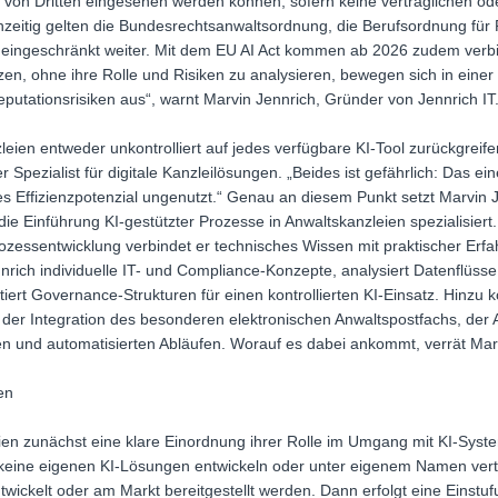
von Dritten eingesehen werden können, sofern keine vertraglichen od
eitig gelten die Bundesrechtsanwaltsordnung, die Berufsordnung für
ngeschränkt weiter. Mit dem EU AI Act kommen ab 2026 zudem verbind
zen, ohne ihre Rolle und Risiken zu analysieren, bewegen sich in eine
eputationsrisiken aus“, warnt Marvin Jennrich, Gründer von Jennrich IT
leien entweder unkontrolliert auf jedes verfügbare KI-Tool zurückgreif
 Spezialist für digitale Kanzleilösungen. „Beides ist gefährlich: Das ei
es Effizienzpotenzial ungenutzt.“ Genau an diesem Punkt setzt Marvin Je
 die Einführung KI-gestützter Prozesse in Anwaltskanzleien spezialisier
ozessentwicklung verbindet er technisches Wissen mit praktischer Erfa
nnrich individuelle IT- und Compliance-Konzepte, analysiert Datenflüss
ert Governance-Strukturen für einen kontrollierten KI-Einsatz. Hinzu 
der Integration des besonderen elektronischen Anwaltspostfachs, der A
d automatisierten Abläufen. Worauf es dabei ankommt, verrät Marvi
en
ien zunächst eine klare Einordnung ihrer Rolle im Umgang mit KI-Syst
e keine eigenen KI-Lösungen entwickeln oder unter eigenem Namen vert
ntwickelt oder am Markt bereitgestellt werden. Dann erfolgt eine Einstuf