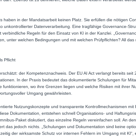
ols haben in der Mandatsarbeit keinen Platz. Sie erfüllen die nötigen 
o unkontrollierter Datenverarbeitung. Eine tragfähige Governance-Strukt
erbindliche Regeln für den Einsatz von KI in der Kanzlei. „Governance
en, unter welchen Bedingungen und mit welchen Prüfpflichten? All das mus
 Pflicht
terschätzt: der Kompetenznachweis. Der EU AI Act verlangt bereits sei
tionen. In der Praxis bedeutet das dokumentierte Schulungen für Mita
 funktionieren, wo ihre Grenzen liegen und welche Risiken mit ihrer 
twortungsvoller Umgang gewährleisten.
tierte Nutzungskonzepte und transparente Kontrollmechanismen mit B
diese Dokumentation, entstehen schnell Organisations- und Haftungsris
nibus-Paket diskutiert, das einzelne Regeln vereinfachen soll. An d
rt das jedoch nichts. „Schulungen und Dokumentation sind keine optio
hzeitig der wirksamste Schutz vor internen Fehlern im Umgang mit KI“, e