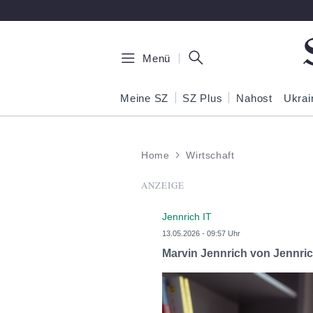
Zum Hauptinhalt springen
Menü
Meine SZ
SZ Plus
Nahost
Ukrai
Home
Wirtschaft
ANZEIGE
Jennrich IT
13.05.2026 - 09:57 Uhr
Marvin Jennrich von Jennric