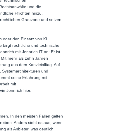
er technischen
 Rechtsanwälte und die
liche Pflichten hinzu.
r rechtlichen Grauzone und setzen
.
en oder den Einsatz von KI
ne birgt rechtliche und technische
nnrich mit Jennrich IT an: Er ist
t. Mit mehr als zehn Jahren
hrung aus dem Kanzleialltag. Auf
e, Systemarchitekturen und
kommt seine Erfahrung mit
rbeit mit
n Jennrich hier.
emen. In den meisten Fällen gelten
reiben. Anders sieht es aus, wenn
ung als Anbieter, was deutlich