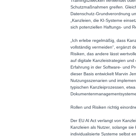
Trainingszwecken verwendet oder 
Schutzmaßnahmen greifen. Gleichz
Datenschutz-Grundverordnung unei
„Kanzleien, die KI-Systeme einset
sich potenziellen Haftungs- und R
„Ich erlebe regelmäßig, dass Kanz
vollständig vermeiden“, ergänzt der
Risiken, das andere lässt wertvoll
auf digitale Kanzleistrategien und
Erfahrung in der Software- und Pr
dieser Basis entwickelt Marvin Je
Nutzungsszenarien und implementi
typischen Kanzleiprozessen, etwa 
Dokumentenmanagementsystemen un
Rollen und Risiken richtig einordn
Der EU AI Act verlangt von Kanzle
Kanzleien als Nutzer, solange si
individualisierte Systeme selbst e