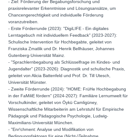
- Ziel: Förderung der Begabungsforschung und
praxisrelevanter Erkenntnisse und Lösungsansätze, um
Chancengerechtigkeit und individuelle Förderung
voranzutreiben.
- Erste Förderrunde (2023): "DigiLIFE - Ein digitales
Lerntagebuch mit individuellem Feedback" (2023-2027):
Schulische Intervention für Hochbegabte, geleitet von
Franziska Zmatlik und Dr. Henrik Bellhäuser, Johannes
Gutenberg-Universität Mainz.
- "Sprachlernbegabung als Schlüsselfrage im Kindes- und
Jugendalter" (2023-2026): Diagnostik und schulische Praxis,
geleitet von Alicia Battenfeld und Prof. Dr. Till Utesch,
Universität Münster.
- Zweite Förderrunde (2024): "HOME: FrüHe Hochbegabung
in der FaMiliE fördern" (2024-2027): Familiäre Lernumwelt für
Vorschulkinder, geleitet von Öykü Camligüney,
Wissenschaftliche Mitarbeiterin am Lehrstuhl für Empirische
Pädagogik und Pädagogische Psychologie, Ludwig-
Maximilians-Universität München.
- "Enr!chment: Analyse und Modifikation von
Bedingungsfaktoren für eine (Nicht-)Teilnahme