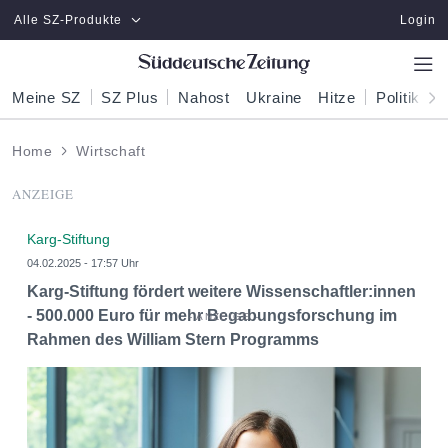
Zum Hauptinhalt springen
Alle SZ-Produkte
Login
Meine SZ
SZ Plus
Nahost
Ukraine
Hitze
Politik
W
Home
Wirtschaft
ANZEIGE
Karg-Stiftung
04.02.2025 - 17:57 Uhr
Karg-Stiftung fördert weitere Wissenschaftler:innen
- 500.000 Euro für mehr Begabungsforschung im
Rahmen des William Stern Programms