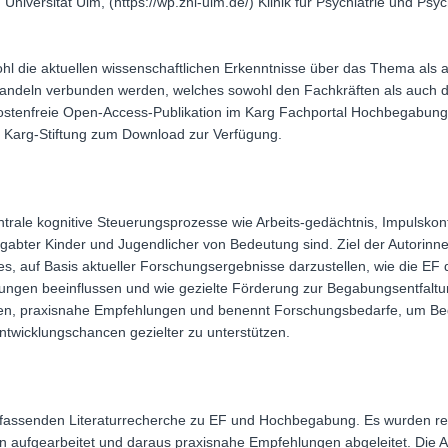
niversität Ulm, (https://wp.znl-ulm.de/) Klinik für Psychiatrie und Psy
owohl die aktuellen wissenschaftlichen Erkenntnisse über das Thema al
Handeln verbunden werden, welches sowohl den Fachkräften als auch
 kostenfreie Open-Access-Publikation im Karg Fachportal Hochbegabung 
 Karg-Stiftung zum Download zur Verfügung.
rale kognitive Steuerungsprozesse wie Arbeits-gedächtnis, Impulskontrol
begabter Kinder und Jugendlicher von Bedeutung sind. Ziel der Autori
es, auf Basis aktueller Forschungsergebnisse darzustellen, wie die EF
bungen beeinflussen und wie gezielte Förderung zur Begabungsentfaltu
agen, praxisnahe Empfehlungen und benennt Forschungsbedarfe, um Be
Entwicklungschancen gezielter zu unterstützen.
umfassenden Literaturrecherche zu EF und Hochbegabung. Es wurden re
en aufgearbeitet und daraus praxisnahe Empfehlungen abgeleitet. Die Ar