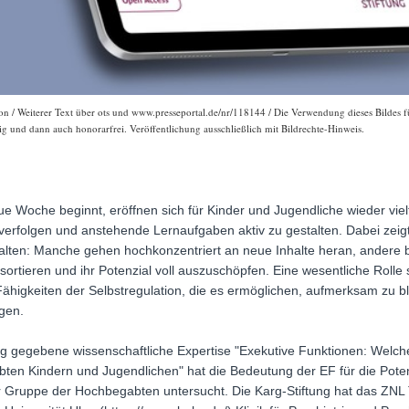
 / Weiterer Text über ots und www.presseportal.de/nr/118144 / Die Verwendung dieses Bildes fü
ig und dann auch honorarfrei. Veröffentlichung ausschließlich mit Bildrechte-Hinweis.
e Woche beginnt, eröffnen sich für Kinder und Jugendliche wieder viel
verfolgen und anstehende Lernaufgaben aktiv zu gestalten. Dabei zeigt s
alten: Manche gehen hochkonzentriert an neue Inhalte heran, andere 
ortieren und ihr Potenzial voll auszuschöpfen. Eine wesentliche Rolle 
Fähigkeiten der Selbstregulation, die es ermöglichen, aufmerksam zu bl
gen.
rag gegebene wissenschaftliche Expertise "Exekutive Funktionen: Welch
bten Kindern und Jugendlichen" hat die Bedeutung der EF für die Poten
r Gruppe der Hochbegabten untersucht. Die Karg-Stiftung hat das ZNL