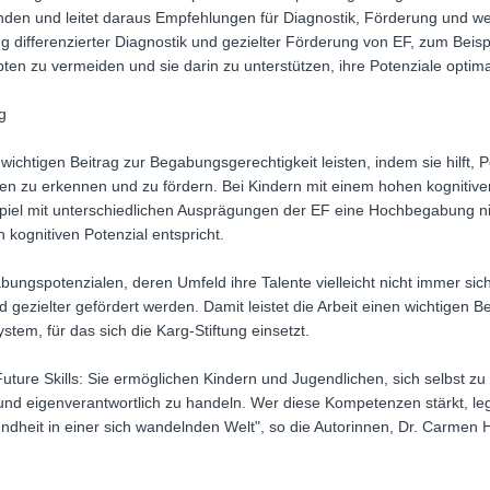
den und leitet daraus Empfehlungen für Diagnostik, Förderung und w
 differenzierter Diagnostik und gezielter Förderung von EF, zum Beis
 zu vermeiden und sie darin zu unterstützen, ihre Potenziale optimal
g
ichtigen Beitrag zur Begabungsgerechtigkeit leisten, indem sie hilft,
en zu erkennen und zu fördern. Bei Kindern mit einem hohen kognitive
l mit unterschiedlichen Ausprägungen der EF eine Hochbegabung nic
kognitiven Potenzial entspricht.
ngspotenzialen, deren Umfeld ihre Talente vielleicht nicht immer sic
gezielter gefördert werden. Damit leistet die Arbeit einen wichtigen B
em, für das sich die Karg-Stiftung einsetzt.
uture Skills: Sie ermöglichen Kindern und Jugendlichen, sich selbst zu 
nd eigenverantwortlich zu handeln. Wer diese Kompetenzen stärkt, le
undheit in einer sich wandelnden Welt", so die Autorinnen, Dr. Carme