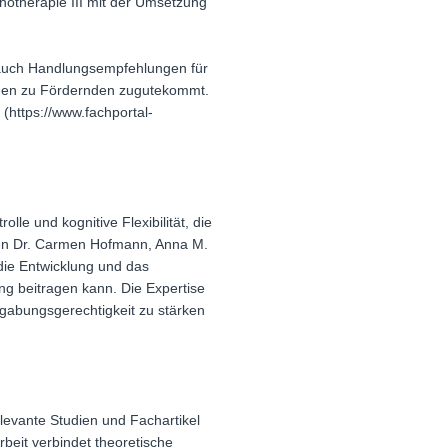
chotherapie III mit der Umsetzung
s auch Handlungsempfehlungen für
 den zu Fördernden zugutekommt.
(https://www.fachportal-
le und kognitive Flexibilität, die
nnen Dr. Carmen Hofmann, Anna M.
 die Entwicklung und das
ng beitragen kann. Die Expertise
gabungsgerechtigkeit zu stärken
levante Studien und Fachartikel
beit verbindet theoretische