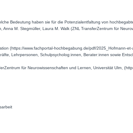
lche Bedeutung haben sie für die Potenzialentfaltung von hochbegabt
n, Anna M. Stegmüller, Laura M. Walk (ZNL TransferZentrum für Neuro
kation (https://www.fachportal-hochbegabung.de/pdf/2025_Hofmann-et-
räfte, Lehrpersonen, Schulpsycholog:innen, Berater:innen sowie Entsc
erZentrum für Neurowissenschaften und Lernen, Universität Ulm, (https:
sarbeit