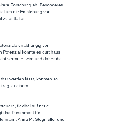
eitere Forschung ab. Besonderes
piel um die Entstehung von
 zu entfalten.
 Potenziale unabhängig von
n Potenzial könnte es durchaus
ht vermutet wird und daher die
htbar werden lässt, könnten so
eitrag zu einem
steuern, flexibel auf neue
gt das Fundament für
n Hofmann, Anna M. Stegmüller und