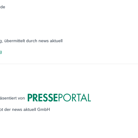
.de
g, übermittelt durch news aktuell
ng
äsentiert von
bot der news aktuell GmbH