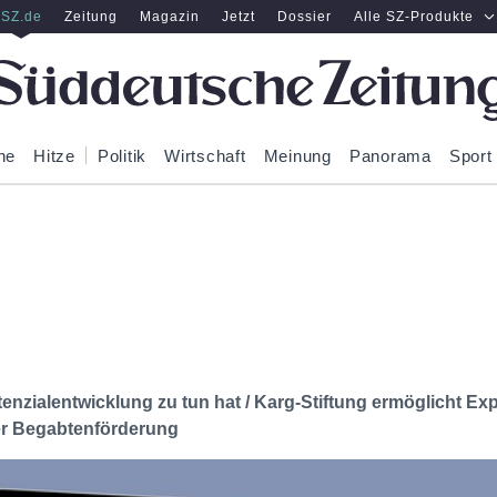
SZ.de
Zeitung
Magazin
Jetzt
Dossier
Alle SZ-Produkte
ne
Hitze
Politik
Wirtschaft
Meinung
Panorama
Sport
enzialentwicklung zu tun hat / Karg-Stiftung ermöglicht Ex
er Begabtenförderung