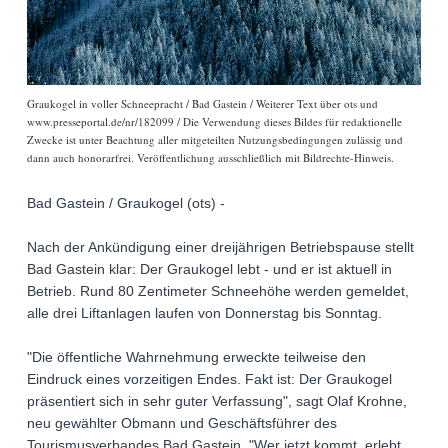
Graukogel in voller Schneepracht / Bad Gastein / Weiterer Text über ots und
www.presseportal.de/nr/182099 / Die Verwendung dieses Bildes für redaktionelle
Zwecke ist unter Beachtung aller mitgeteilten Nutzungsbedingungen zulässig und
dann auch honorarfrei. Veröffentlichung ausschließlich mit Bildrechte-Hinweis.
Bad Gastein / Graukogel (ots) -
Nach der Ankündigung einer dreijährigen Betriebspause stellt
Bad Gastein klar: Der Graukogel lebt - und er ist aktuell in
Betrieb. Rund 80 Zentimeter Schneehöhe werden gemeldet,
alle drei Liftanlagen laufen von Donnerstag bis Sonntag.
"Die öffentliche Wahrnehmung erweckte teilweise den
Eindruck eines vorzeitigen Endes. Fakt ist: Der Graukogel
präsentiert sich in sehr guter Verfassung", sagt Olaf Krohne,
neu gewählter Obmann und Geschäftsführer des
Tourismusverbandes Bad Gastein. "Wer jetzt kommt, erlebt