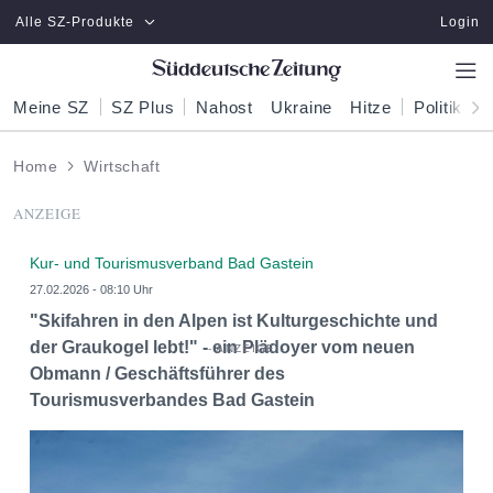
Zum Hauptinhalt springen
Alle SZ-Produkte
Login
Meine SZ
SZ Plus
Nahost
Ukraine
Hitze
Politik
W
Home
Wirtschaft
ANZEIGE
Kur- und Tourismusverband Bad Gastein
27.02.2026 - 08:10 Uhr
"Skifahren in den Alpen ist Kulturgeschichte und
der Graukogel lebt!" - ein Plädoyer vom neuen
Obmann / Geschäftsführer des
Tourismusverbandes Bad Gastein