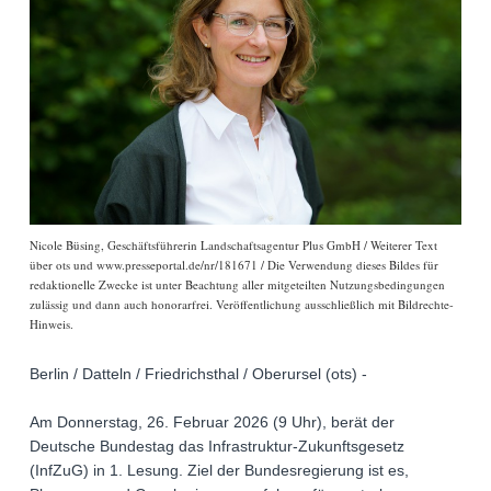
Nicole Büsing, Geschäftsführerin Landschaftsagentur Plus GmbH / Weiterer Text
über ots und www.presseportal.de/nr/181671 / Die Verwendung dieses Bildes für
redaktionelle Zwecke ist unter Beachtung aller mitgeteilten Nutzungsbedingungen
zulässig und dann auch honorarfrei. Veröffentlichung ausschließlich mit Bildrechte-
Hinweis.
Berlin / Datteln / Friedrichsthal / Oberursel (ots) -
Am Donnerstag, 26. Februar 2026 (9 Uhr), berät der
Deutsche Bundestag das Infrastruktur-Zukunftsgesetz
(InfZuG) in 1. Lesung. Ziel der Bundesregierung ist es,