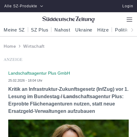
Zum Hauptinhalt springen
Alle SZ-Produkte
Login
Meine SZ
SZ Plus
Nahost
Ukraine
Hitze
Politik
W
Home
Wirtschaft
ANZEIGE
Landschaftsagentur Plus GmbH
25.02.2026 - 18:04 Uhr
Kritik an Infrastruktur-Zukunftsgesetz (InfZug) vor 1.
Lesung im Bundestag / Landschaftsagentur Plus:
Erprobte Flächenagenturen nutzen, statt neue
Ersatzgeld-Verwaltungen aufzubauen