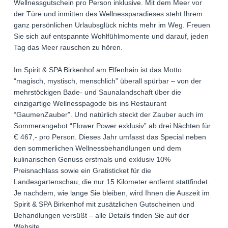
Wellnessgutschein pro Person inklusive. Mit dem Meer vor
der Türe und inmitten des Wellnessparadieses steht Ihrem
ganz persönlichen Urlaubsglück nichts mehr im Weg. Freuen
Sie sich auf entspannte Wohlfühlmomente und darauf, jeden
Tag das Meer rauschen zu hören.
Im Spirit & SPA Birkenhof am Elfenhain ist das Motto
“magisch, mystisch, menschlich” überall spürbar – von der
mehrstöckigen Bade- und Saunalandschaft über die
einzigartige Wellnesspagode bis ins Restaurant
“GaumenZauber”. Und natürlich steckt der Zauber auch im
Sommerangebot “Flower Power exklusiv” ab drei Nächten für
Ꞓ 467,- pro Person. Dieses Jahr umfasst das Special neben
den sommerlichen Wellnessbehandlungen und dem
kulinarischen Genuss erstmals und exklusiv 10%
Preisnachlass sowie ein Gratisticket für die
Landesgartenschau, die nur 15 Kilometer entfernt stattfindet.
Je nachdem, wie lange Sie bleiben, wird Ihnen die Auszeit im
Spirit & SPA Birkenhof mit zusätzlichen Gutscheinen und
Behandlungen versüßt – alle Details finden Sie auf der
Website.