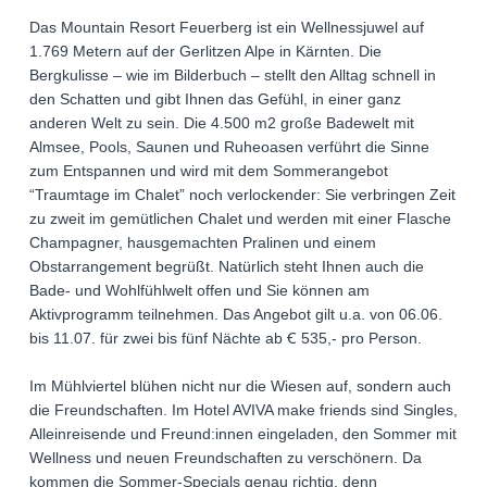
Das Mountain Resort Feuerberg ist ein Wellnessjuwel auf
1.769 Metern auf der Gerlitzen Alpe in Kärnten. Die
Bergkulisse – wie im Bilderbuch – stellt den Alltag schnell in
den Schatten und gibt Ihnen das Gefühl, in einer ganz
anderen Welt zu sein. Die 4.500 m2 große Badewelt mit
Almsee, Pools, Saunen und Ruheoasen verführt die Sinne
zum Entspannen und wird mit dem Sommerangebot
“Traumtage im Chalet” noch verlockender: Sie verbringen Zeit
zu zweit im gemütlichen Chalet und werden mit einer Flasche
Champagner, hausgemachten Pralinen und einem
Obstarrangement begrüßt. Natürlich steht Ihnen auch die
Bade- und Wohlfühlwelt offen und Sie können am
Aktivprogramm teilnehmen. Das Angebot gilt u.a. von 06.06.
bis 11.07. für zwei bis fünf Nächte ab Ꞓ 535,- pro Person.
Im Mühlviertel blühen nicht nur die Wiesen auf, sondern auch
die Freundschaften. Im Hotel AVIVA make friends sind Singles,
Alleinreisende und Freund:innen eingeladen, den Sommer mit
Wellness und neuen Freundschaften zu verschönern. Da
kommen die Sommer-Specials genau richtig, denn