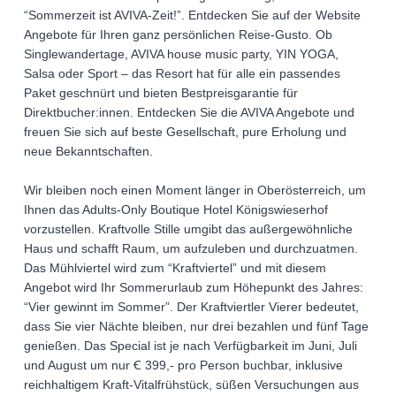
“Sommerzeit ist AVIVA-Zeit!”. Entdecken Sie auf der Website
Angebote für Ihren ganz persönlichen Reise-Gusto. Ob
Singlewandertage, AVIVA house music party, YIN YOGA,
Salsa oder Sport – das Resort hat für alle ein passendes
Paket geschnürt und bieten Bestpreisgarantie für
Direktbucher:innen. Entdecken Sie die AVIVA Angebote und
freuen Sie sich auf beste Gesellschaft, pure Erholung und
neue Bekanntschaften.
Wir bleiben noch einen Moment länger in Oberösterreich, um
Ihnen das Adults-Only Boutique Hotel Königswieserhof
vorzustellen. Kraftvolle Stille umgibt das außergewöhnliche
Haus und schafft Raum, um aufzuleben und durchzuatmen.
Das Mühlviertel wird zum “Kraftviertel” und mit diesem
Angebot wird Ihr Sommerurlaub zum Höhepunkt des Jahres:
“Vier gewinnt im Sommer”. Der Kraftviertler Vierer bedeutet,
dass Sie vier Nächte bleiben, nur drei bezahlen und fünf Tage
genießen. Das Special ist je nach Verfügbarkeit im Juni, Juli
und August um nur Ꞓ 399,- pro Person buchbar, inklusive
reichhaltigem Kraft-Vitalfrühstück, süßen Versuchungen aus