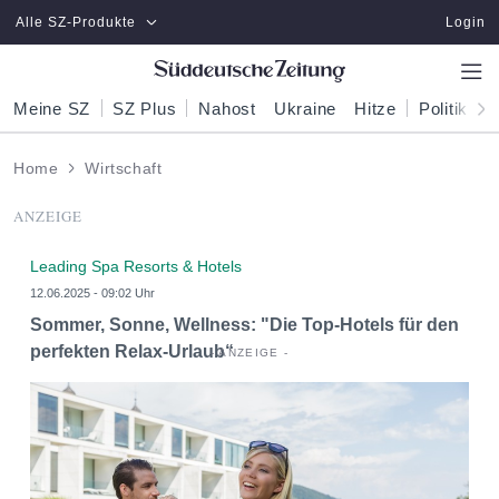
Zum Hauptinhalt springen
Alle SZ-Produkte
Login
Meine SZ
SZ Plus
Nahost
Ukraine
Hitze
Politik
W
Home
Wirtschaft
ANZEIGE
Leading Spa Resorts & Hotels
12.06.2025 - 09:02 Uhr
Sommer, Sonne, Wellness: "Die Top-Hotels für den
perfekten Relax-Urlaub“