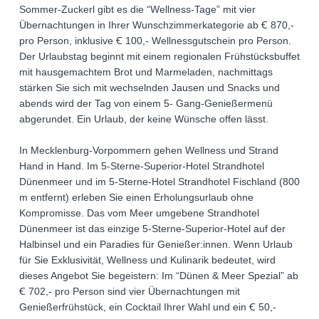
Sommer-Zuckerl gibt es die “Wellness-Tage” mit vier
Übernachtungen in Ihrer Wunschzimmerkategorie ab Ꞓ 870,-
pro Person, inklusive Ꞓ 100,- Wellnessgutschein pro Person.
Der Urlaubstag beginnt mit einem regionalen Frühstücksbuffet
mit hausgemachtem Brot und Marmeladen, nachmittags
stärken Sie sich mit wechselnden Jausen und Snacks und
abends wird der Tag von einem 5- Gang-Genießermenü
abgerundet. Ein Urlaub, der keine Wünsche offen lässt.
In Mecklenburg-Vorpommern gehen Wellness und Strand
Hand in Hand. Im 5-Sterne-Superior-Hotel Strandhotel
Dünenmeer und im 5-Sterne-Hotel Strandhotel Fischland (800
m entfernt) erleben Sie einen Erholungsurlaub ohne
Kompromisse. Das vom Meer umgebene Strandhotel
Dünenmeer ist das einzige 5-Sterne-Superior-Hotel auf der
Halbinsel und ein Paradies für Genießer:innen. Wenn Urlaub
für Sie Exklusivität, Wellness und Kulinarik bedeutet, wird
dieses Angebot Sie begeistern: Im “Dünen & Meer Spezial” ab
Ꞓ 702,- pro Person sind vier Übernachtungen mit
Genießerfrühstück, ein Cocktail Ihrer Wahl und ein Ꞓ 50,-