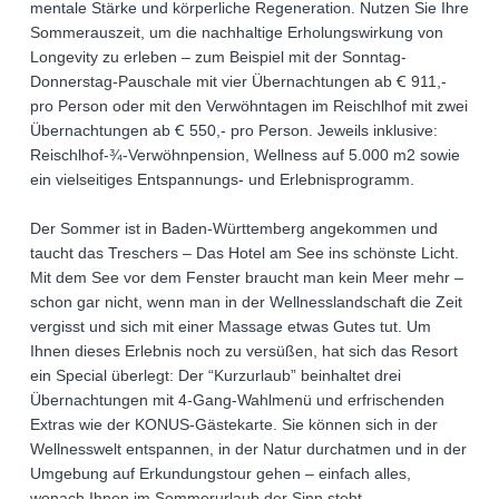
mentale Stärke und körperliche Regeneration. Nutzen Sie Ihre
Sommerauszeit, um die nachhaltige Erholungswirkung von
Longevity zu erleben – zum Beispiel mit der Sonntag-
Donnerstag-Pauschale mit vier Übernachtungen ab Ꞓ 911,-
pro Person oder mit den Verwöhntagen im Reischlhof mit zwei
Übernachtungen ab Ꞓ 550,- pro Person. Jeweils inklusive:
Reischlhof-¾-Verwöhnpension, Wellness auf 5.000 m2 sowie
ein vielseitiges Entspannungs- und Erlebnisprogramm.
Der Sommer ist in Baden-Württemberg angekommen und
taucht das Treschers – Das Hotel am See ins schönste Licht.
Mit dem See vor dem Fenster braucht man kein Meer mehr –
schon gar nicht, wenn man in der Wellnesslandschaft die Zeit
vergisst und sich mit einer Massage etwas Gutes tut. Um
Ihnen dieses Erlebnis noch zu versüßen, hat sich das Resort
ein Special überlegt: Der “Kurzurlaub” beinhaltet drei
Übernachtungen mit 4-Gang-Wahlmenü und erfrischenden
Extras wie der KONUS-Gästekarte. Sie können sich in der
Wellnesswelt entspannen, in der Natur durchatmen und in der
Umgebung auf Erkundungstour gehen – einfach alles,
wonach Ihnen im Sommerurlaub der Sinn steht.