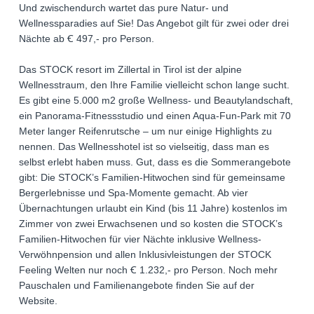
Und zwischendurch wartet das pure Natur- und
Wellnessparadies auf Sie! Das Angebot gilt für zwei oder drei
Nächte ab Ꞓ 497,- pro Person.
Das STOCK resort im Zillertal in Tirol ist der alpine
Wellnesstraum, den Ihre Familie vielleicht schon lange sucht.
Es gibt eine 5.000 m2 große Wellness- und Beautylandschaft,
ein Panorama-Fitnessstudio und einen Aqua-Fun-Park mit 70
Meter langer Reifenrutsche – um nur einige Highlights zu
nennen. Das Wellnesshotel ist so vielseitig, dass man es
selbst erlebt haben muss. Gut, dass es die Sommerangebote
gibt: Die STOCK’s Familien-Hitwochen sind für gemeinsame
Bergerlebnisse und Spa-Momente gemacht. Ab vier
Übernachtungen urlaubt ein Kind (bis 11 Jahre) kostenlos im
Zimmer von zwei Erwachsenen und so kosten die STOCK’s
Familien-Hitwochen für vier Nächte inklusive Wellness-
Verwöhnpension und allen Inklusivleistungen der STOCK
Feeling Welten nur noch Ꞓ 1.232,- pro Person. Noch mehr
Pauschalen und Familienangebote finden Sie auf der
Website.