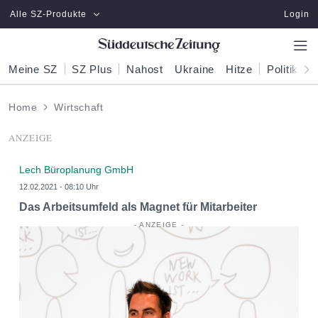
Zum Hauptinhalt springen
Alle SZ-Produkte
Login
Meine SZ
SZ Plus
Nahost
Ukraine
Hitze
Politik
W
Home
Wirtschaft
ANZEIGE
Lech Büroplanung GmbH
12.02.2021 - 08:10 Uhr
Das Arbeitsumfeld als Magnet für Mitarbeiter