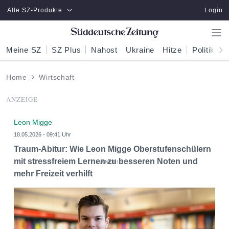
Zum Hauptinhalt springen
Alle SZ-Produkte
Login
Meine SZ
SZ Plus
Nahost
Ukraine
Hitze
Politik
W
Home
Wirtschaft
ANZEIGE
Leon Migge
18.05.2026 - 09:41 Uhr
Traum-Abitur: Wie Leon Migge Oberstufenschülern
mit stressfreiem Lernen zu besseren Noten und
mehr Freizeit verhilft