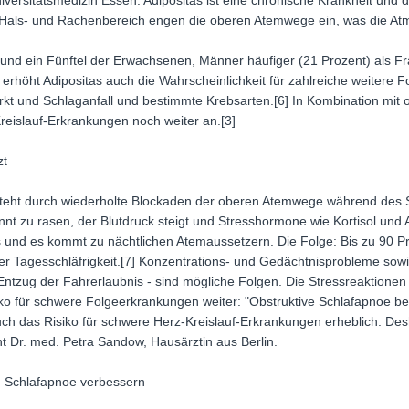
iversitätsmedizin Essen. Adipositas ist eine chronische Krankheit und 
 Hals- und Rachenbereich engen die oberen Atemwege ein, was die At
d rund ein Fünftel der Erwachsenen, Männer häufiger (21 Prozent) als 
e erhöht Adipositas auch die Wahrscheinlichkeit für zahlreiche weitere
rkt und Schlaganfall und bestimmte Krebsarten.[6] In Kombination mit o
reislauf-Erkrankungen noch weiter an.[3]
zt
steht durch wiederholte Blockaden der oberen Atemwege während des S
ginnt zu rasen, der Blutdruck steigt und Stresshormone wie Kortisol und
s und es kommt zu nächtlichen Atemaussetzern. Die Folge: Bis zu 90 
r Tagesschläfrigkeit.[7] Konzentrations- und Gedächtnisprobleme sowi
m Entzug der Fahrerlaubnis - sind mögliche Folgen. Die Stressreaktionen
 für schwere Folgeerkrankungen weiter: "Obstruktive Schlafapnoe beei
ch das Risiko für schwere Herz-Kreislauf-Erkrankungen erheblich. Desh
t Dr. med. Petra Sandow, Hausärztin aus Berlin.
n Schlafapnoe verbessern