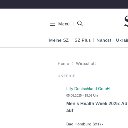
Zum Hauptinhalt springen
Menü
Meine SZ
SZ Plus
Nahost
Ukrai
Home
Wirtschaft
ANZEIGE
Lilly Deutschland GmbH
05.06.2025 - 15:09 Uhr
Men's Health Week 2025: Ad
auf
Bad Homburg (ots) -