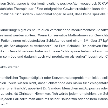
iven Schlafapnoe ist der kontinuierliche positive Atemwegsdruck (CPAP
rsächliche Therapie dar. "Eine erfolgreiche Gewichtsreduktion kann de
atik deutlich lindern - manchmal sogar so weit, dass keine spezielle
änderungen gibt es heute auch verschiedene medikamentöse Ansätze i
abgestimmt werden sollten. "Wenn konservative Maßnahmen zur Gewichts
Patient:innen mit obstruktiver Schlafapnoe und einem BMI über 27 kg
n, die Schlafapnoe zu verbessern", so Prof. Schöbel. Die positiven Effe
eit ich Gewicht verloren habe und meine Schlafapnoe behandelt wird, ist
ehr so müde und dadurch auch viel produktiver als vorher", beschreibt
 aktiv werden
rklärlicher Tagesmüdigkeit oder Konzentrationsproblemen leidet, soll
olen. "Viele wissen nicht, dass Schlafapnoe das Risiko für Schlaganfäll
her unerlässlich", appelliert Dr. Sandow. Menschen mit Adipositas ode
t zu sein, rät Christoph Hömmken: "Ich würde jedem empfehlen, ein Sc
f jeden Fall sollte man auch mit seiner Hausärztin oder seinem Hausar
hen."