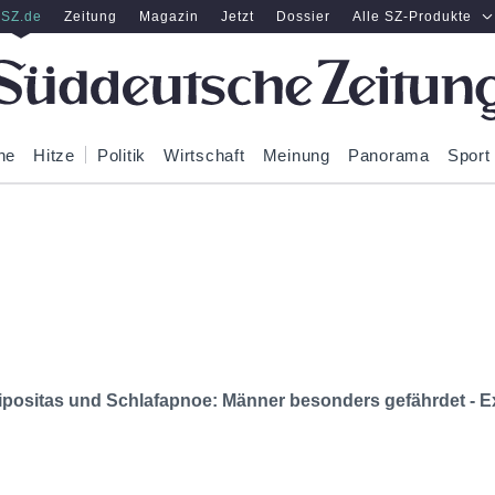
SZ.de
Zeitung
Magazin
Jetzt
Dossier
Alle SZ-Produkte
ne
Hitze
Politik
Wirtschaft
Meinung
Panorama
Sport
ipositas und Schlafapnoe: Männer besonders gefährdet - E