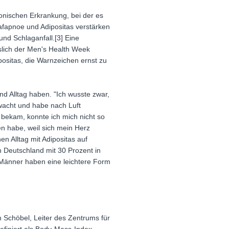
ronischen Erkrankung, bei der es
lafapnoe und Adipositas verstärken
nd Schlaganfall.[3] Eine
slich der Men's Health Week
ositas, die Warnzeichen ernst zu
nd Alltag haben. "Ich wusste zwar,
ewacht und habe nach Luft
t bekam, konnte ich mich nicht so
n habe, weil sich mein Herz
n Alltag mit Adipositas auf
n Deutschland mit 30 Prozent in
r Männer haben eine leichtere Form
ph Schöbel, Leiter des Zentrums für