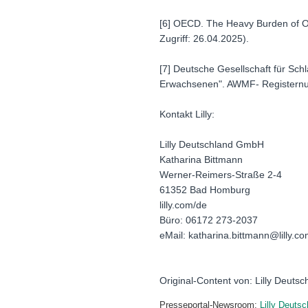
[6] OECD. The Heavy Burden of Ob
Zugriff: 26.04.2025).
[7] Deutsche Gesellschaft für Sc
Erwachsenen". AWMF- Registern
Kontakt Lilly:
Lilly Deutschland GmbH
Katharina Bittmann
Werner-Reimers-Straße 2-4
61352 Bad Homburg
lilly.com/de
Büro: 06172 273-2037
eMail: katharina.bittmann@lilly.c
Original-Content von: Lilly Deuts
Presseportal-Newsroom:
Lilly Deuts