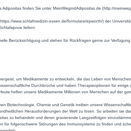
Adipositas finden Sie unter MeinWegmitAdipositas.de (http://meinwegm
https://www.schlafmedizin-essen.de/formulare/epworth/) der Universitä
Schlafapnoe liefern.
nelle Berücksichtigung und stehen für Rückfragen gerne zur Verfügung
schergeist, um Medikamente zu entwickeln, die das Leben von Menschen
en wissenschaftliche Durchbrüche und haben Therapieoptionen für einige 
eute helfen unsere Medikamente Millionen von Menschen auf der gan
hen Biotechnologie, Chemie und Genetik treiben unsere Wissenschaft
undheitlichen Herausforderungen der Welt zu lösen. So arbeiten sie d
positas zu behandeln und deren gravierende Langzeitfolgen einzudämm
 für folgenschwere Störungen des Immunsystems zu finden und schw
rwandeln.