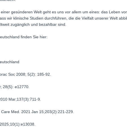
 einer gesünderen Welt geht es uns vor allem um eines: das Leben vo
s wir klinische Studien durchführen, die die Vielfalt unserer Welt abb
tweit zugänglich und bezahlbar sind.
eutschland finden Sie hier:
deutschland
orac Soc 2008; 5(2): 185-92.
9; 28(5): e12770.
 2010 Mar;137(3):711-9.
it Care Med. 2021 Jan 15;203(2):221-229.
t. 2025;10(1):e13038.