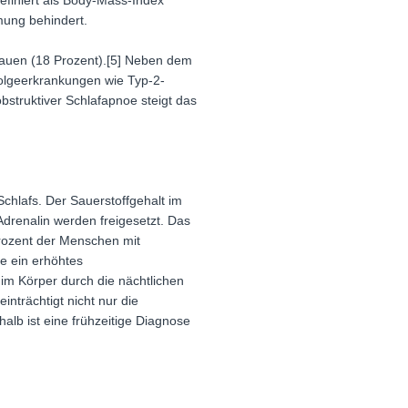
definiert als Body-Mass-Index
mung behindert.
Frauen (18 Prozent).[5] Neben dem
 Folgeerkrankungen wie Typ-2-
bstruktiver Schlafapnoe steigt das
chlafs. Der Sauerstoffgehalt im
 Adrenalin werden freigesetzt. Das
Prozent der Menschen mit
e ein erhöhtes
 im Körper durch die nächtlichen
nträchtigt nicht nur die
alb ist eine frühzeitige Diagnose