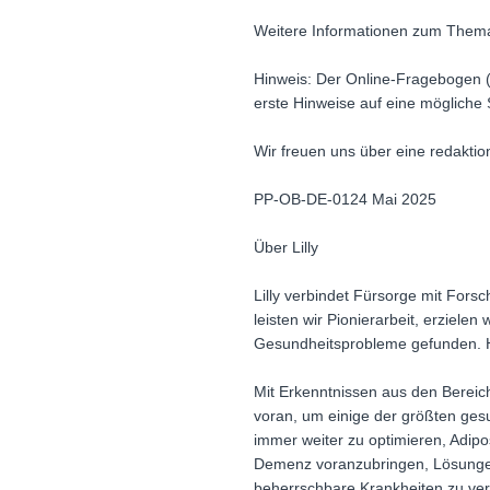
Weitere Informationen zum Thema 
Hinweis: Der Online-Fragebogen (
erste Hinweise auf eine mögliche 
Wir freuen uns über eine redaktio
PP-OB-DE-0124 Mai 2025
Über Lilly
Lilly verbindet Fürsorge mit For
leisten wir Pionierarbeit, erziel
Gesundheitsprobleme gefunden. H
Mit Erkenntnissen aus den Bereic
voran, um einige der größten ges
immer weiter zu optimieren, Adi
Demenz voranzubringen, Lösungen
beherrschbare Krankheiten zu ve