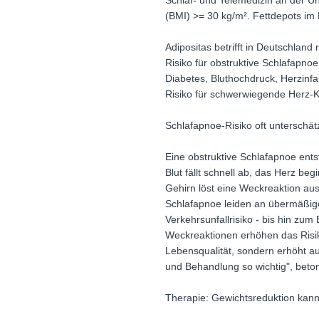
Schlaf- und Telemedizin an der Un
(BMI) >= 30 kg/m². Fettdepots im
Adipositas betrifft in Deutschlan
Risiko für obstruktive Schlafapno
Diabetes, Bluthochdruck, Herzinfa
Risiko für schwerwiegende Herz-K
Schlafapnoe-Risiko oft unterschät
Eine obstruktive Schlafapnoe ent
Blut fällt schnell ab, das Herz be
Gehirn löst eine Weckreaktion au
Schlafapnoe leiden an übermäßige
Verkehrsunfallrisiko - bis hin zu
Weckreaktionen erhöhen das Risiko
Lebensqualität, sondern erhöht au
und Behandlung so wichtig", beton
Therapie: Gewichtsreduktion kan