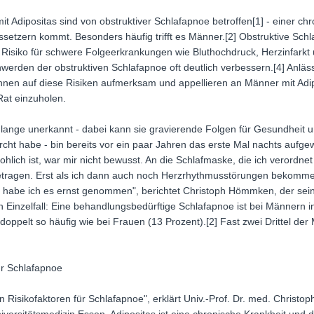
t Adipositas sind von obstruktiver Schlafapnoe betroffen[1] - einer ch
setzern kommt. Besonders häufig trifft es Männer.[2] Obstruktive Sch
Risiko für schwere Folgeerkrankungen wie Bluthochdruck, Herzinfarkt u
werden der obstruktiven Schlafapnoe oft deutlich verbessern.[4] Anläs
innen auf diese Risiken aufmerksam und appellieren an Männer mit Adip
Rat einzuholen.
t lange unerkannt - dabei kann sie gravierende Folgen für Gesundheit u
rcht habe - bin bereits vor ein paar Jahren das erste Mal nachts aufg
hlich ist, war mir nicht bewusst. An die Schlafmaske, die ich verordne
etragen. Erst als ich dann auch noch Herzrhythmusstörungen bekomme
 habe ich es ernst genommen", berichtet Christoph Hömmken, der seine
in Einzelfall: Eine behandlungsbedürftige Schlafapnoe ist bei Männern i
ppelt so häufig wie bei Frauen (13 Prozent).[2] Fast zwei Drittel de
für Schlafapnoe
ten Risikofaktoren für Schlafapnoe", erklärt Univ.-Prof. Dr. med. Christo