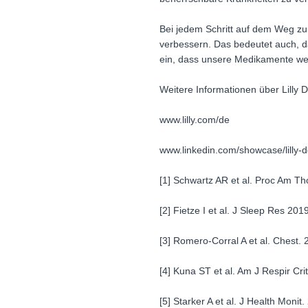
Bei jedem Schritt auf dem Weg zu
verbessern. Das bedeutet auch, das
ein, dass unsere Medikamente wel
Weitere Informationen über Lilly D
www.lilly.com/de
www.linkedin.com/showcase/lilly-
[1] Schwartz AR et al. Proc Am Th
[2] Fietze I et al. J Sleep Res 201
[3] Romero-Corral A et al. Chest.
[4] Kuna ST et al. Am J Respir Cr
[5] Starker A et al. J Health Moni