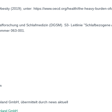
esity (2019); unter: https://www.oecd.org/health/the-heavy-burden-of
hlafforschung und Schlafmedizin (DGSM). S3- Leitlinie "Schlafbezogen
ummer 063-001.
om
chland GmbH, übermittelt durch news aktuell
chland GmbH