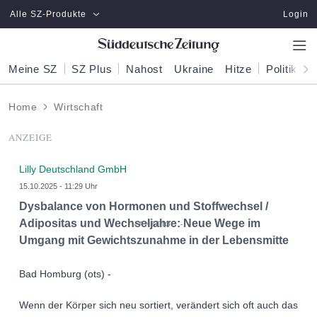
Zum Hauptinhalt springen
Alle SZ-Produkte
Login
Meine SZ
SZ Plus
Nahost
Ukraine
Hitze
Politik
W
Home
Wirtschaft
ANZEIGE
Lilly Deutschland GmbH
15.10.2025 - 11:29 Uhr
Dysbalance von Hormonen und Stoffwechsel /
Adipositas und Wechseljahre: Neue Wege im
Umgang mit Gewichtszunahme in der Lebensmitte
Bad Homburg (ots) -
Wenn der Körper sich neu sortiert, verändert sich oft auch das