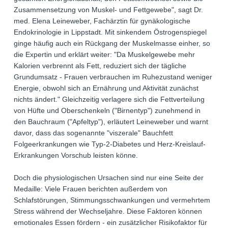
Zusammensetzung von Muskel- und Fettgewebe", sagt Dr.
med. Elena Leineweber, Fachärztin für gynäkologische
Endokrinologie in Lippstadt. Mit sinkendem Östrogenspiegel
ginge häufig auch ein Rückgang der Muskelmasse einher, so
die Expertin und erklärt weiter: "Da Muskelgewebe mehr
Kalorien verbrennt als Fett, reduziert sich der tägliche
Grundumsatz - Frauen verbrauchen im Ruhezustand weniger
Energie, obwohl sich an Ernährung und Aktivität zunächst
nichts ändert." Gleichzeitig verlagere sich die Fettverteilung
von Hüfte und Oberschenkeln ("Birnentyp") zunehmend in
den Bauchraum ("Apfeltyp"), erläutert Leineweber und warnt
davor, dass das sogenannte "viszerale" Bauchfett
Folgeerkrankungen wie Typ-2-Diabetes und Herz-Kreislauf-
Erkrankungen Vorschub leisten könne.
Doch die physiologischen Ursachen sind nur eine Seite der
Medaille: Viele Frauen berichten außerdem von
Schlafstörungen, Stimmungsschwankungen und vermehrtem
Stress während der Wechseljahre. Diese Faktoren können
emotionales Essen fördern - ein zusätzlicher Risikofaktor für