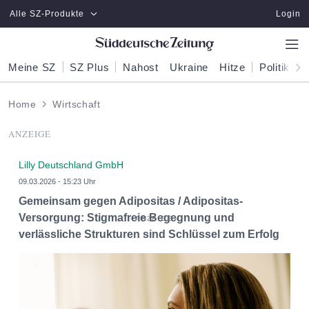
Zum Hauptinhalt springen
Alle SZ-Produkte
Login
Meine SZ
SZ Plus
Nahost
Ukraine
Hitze
Politik
W
Home
Wirtschaft
ANZEIGE
Lilly Deutschland GmbH
09.03.2026 - 15:23 Uhr
Gemeinsam gegen Adipositas / Adipositas-
Versorgung: Stigmafreie Begegnung und
verlässliche Strukturen sind Schlüssel zum Erfolg