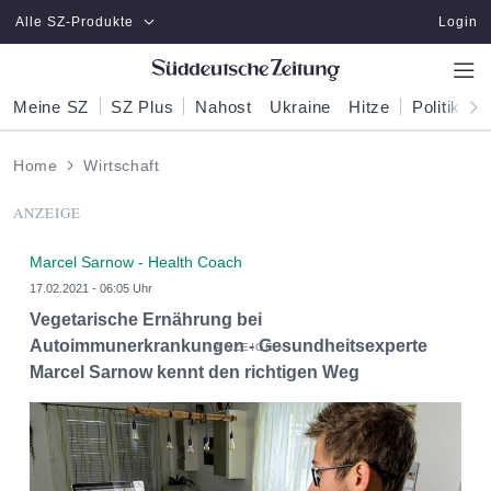
Zum Hauptinhalt springen
Alle SZ-Produkte
Login
Meine SZ
SZ Plus
Nahost
Ukraine
Hitze
Politik
W
Home
Wirtschaft
ANZEIGE
Marcel Sarnow - Health Coach
17.02.2021 - 06:05 Uhr
Vegetarische Ernährung bei
Autoimmunerkrankungen - Gesundheitsexperte
Marcel Sarnow kennt den richtigen Weg