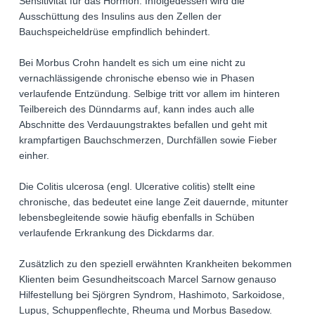
Sensitivität für das Hormon. Infolgedessen wird die
Ausschüttung des Insulins aus den Zellen der
Bauchspeicheldrüse empfindlich behindert.
Bei Morbus Crohn handelt es sich um eine nicht zu
vernachlässigende chronische ebenso wie in Phasen
verlaufende Entzündung. Selbige tritt vor allem im hinteren
Teilbereich des Dünndarms auf, kann indes auch alle
Abschnitte des Verdauungstraktes befallen und geht mit
krampfartigen Bauchschmerzen, Durchfällen sowie Fieber
einher.
Die Colitis ulcerosa (engl. Ulcerative colitis) stellt eine
chronische, das bedeutet eine lange Zeit dauernde, mitunter
lebensbegleitende sowie häufig ebenfalls in Schüben
verlaufende Erkrankung des Dickdarms dar.
Zusätzlich zu den speziell erwähnten Krankheiten bekommen
Klienten beim Gesundheitscoach Marcel Sarnow genauso
Hilfestellung bei Sjörgren Syndrom, Hashimoto, Sarkoidose,
Lupus, Schuppenflechte, Rheuma und Morbus Basedow.