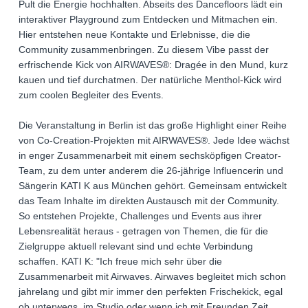
Pult die Energie hochhalten. Abseits des Dancefloors lädt ein
interaktiver Playground zum Entdecken und Mitmachen ein.
Hier entstehen neue Kontakte und Erlebnisse, die die
Community zusammenbringen. Zu diesem Vibe passt der
erfrischende Kick von AIRWAVES®: Dragée in den Mund, kurz
kauen und tief durchatmen. Der natürliche Menthol-Kick wird
zum coolen Begleiter des Events.
Die Veranstaltung in Berlin ist das große Highlight einer Reihe
von Co-Creation-Projekten mit AIRWAVES®. Jede Idee wächst
in enger Zusammenarbeit mit einem sechsköpfigen Creator-
Team, zu dem unter anderem die 26-jährige Influencerin und
Sängerin KATI K aus München gehört. Gemeinsam entwickelt
das Team Inhalte im direkten Austausch mit der Community.
So entstehen Projekte, Challenges und Events aus ihrer
Lebensrealität heraus - getragen von Themen, die für die
Zielgruppe aktuell relevant sind und echte Verbindung
schaffen. KATI K: "Ich freue mich sehr über die
Zusammenarbeit mit Airwaves. Airwaves begleitet mich schon
jahrelang und gibt mir immer den perfekten Frischekick, egal
ob unterwegs, im Studio oder wenn ich mit Freunden Zeit