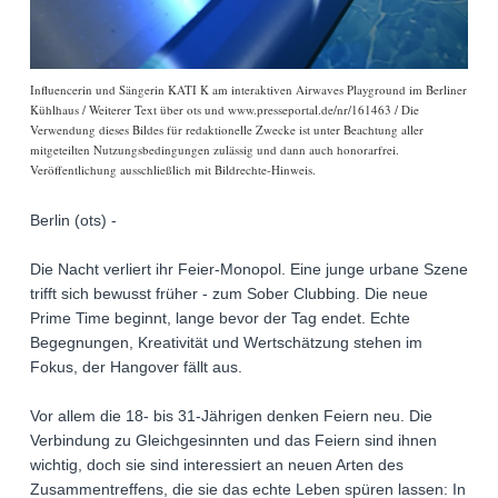
Influencerin und Sängerin KATI K am interaktiven Airwaves Playground im Berliner
Kühlhaus / Weiterer Text über ots und www.presseportal.de/nr/161463 / Die
Verwendung dieses Bildes für redaktionelle Zwecke ist unter Beachtung aller
mitgeteilten Nutzungsbedingungen zulässig und dann auch honorarfrei.
Veröffentlichung ausschließlich mit Bildrechte-Hinweis.
Berlin (ots) -
Die Nacht verliert ihr Feier-Monopol. Eine junge urbane Szene
trifft sich bewusst früher - zum Sober Clubbing. Die neue
Prime Time beginnt, lange bevor der Tag endet. Echte
Begegnungen, Kreativität und Wertschätzung stehen im
Fokus, der Hangover fällt aus.
Vor allem die 18- bis 31-Jährigen denken Feiern neu. Die
Verbindung zu Gleichgesinnten und das Feiern sind ihnen
wichtig, doch sie sind interessiert an neuen Arten des
Zusammentreffens, die sie das echte Leben spüren lassen: In