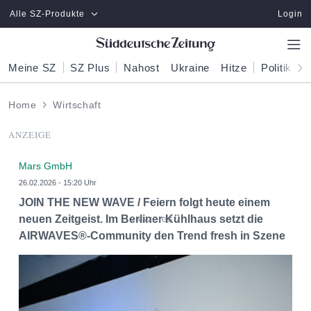
Zum Hauptinhalt springen
Alle SZ-Produkte
Login
Meine SZ
SZ Plus
Nahost
Ukraine
Hitze
Politik
W
Home
Wirtschaft
ANZEIGE
Mars GmbH
26.02.2026 - 15:20 Uhr
JOIN THE NEW WAVE / Feiern folgt heute einem
neuen Zeitgeist. Im Berliner Kühlhaus setzt die
AIRWAVES®-Community den Trend fresh in Szene