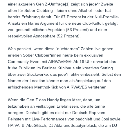
einer aktuellen Gen Z-Umfrage[1] zeigt sich jede*r Zweite
offen für Sober Clubbing - feiern ohne Alkohol - oder hat
bereits Erfahrung damit. Für 67 Prozent ist der Null-Promille-
Ansatz ein klares Argument für die neue Club-Kultur, gefolgt
von gesundheitlichen Aspekten (53 Prozent) und einer
respektvollen Atmosphäre (52 Prozent).
Was passiert, wenn diese "nüchternen" Zahlen live gehen,
erleben Sober Clubber*innen heute beim exklusiven
Community-Event mit AIRWAVES®. Ab 16 Uhr erwartet das
frühe Publikum im Berliner Kühlhaus ein kreatives Setting
über zwei Stockwerke, das jede*n aktiv einbezieht. Selbst den
Namen der Location könnte man als Anspielung auf den
erfrischenden Menthol-Kick von AIRWAVES verstehen.
Wenn die Gen Z das Handy liegen lässt, dann, um
teilzuhaben an vielfältigen Erlebnissen, die alle Sinne
anregen. Deshalb gibt es nicht nur Deutsch-Rap vom
Feinsten mit Live-Performances von badchieff und Josi sowie
HAIVAI B, AbuGlitsch, DJ Abla undBeautyinblack, die am DJ-