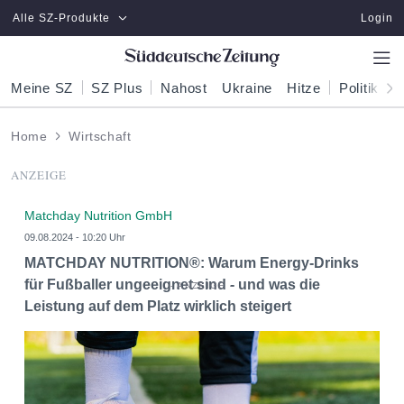
Zum Hauptinhalt springen
Alle SZ-Produkte
Login
Meine SZ
SZ Plus
Nahost
Ukraine
Hitze
Politik
W
Home
Wirtschaft
ANZEIGE
Matchday Nutrition GmbH
09.08.2024 - 10:20 Uhr
MATCHDAY NUTRITION®: Warum Energy-Drinks
für Fußballer ungeeignet sind - und was die
Leistung auf dem Platz wirklich steigert