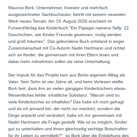
Maurice Bork, Unternehmer, Investor und mehrfach
ausgezeichneter Sachbuchautor, betritt mit seinem neuesten
Werk neues Terrain: Am 19. August 2026 erscheint im
ForwardVerlag das Kinderbuch "Ein Papagei namens Selly: 22
Geschichten, wie Kinder Freunde gewinnen, mutig werden
und groß träumen". Das gebundene Buch entstand in enger
Zusammenarbeit mit Co-Autorin Nadin Hartmann und richtet
sich an Kinder, die gemeinsam mit ihren Eltern lesen und
dabei mehr mitnehmen sollen als reine Unterhaltung.
Der Impuls für das Projekt kam aus Borks eigenem Alltag als
Vater. Sein Sohn ist vier Jahre alt, und beim Vorlesen stellte
Bork fest, dass ihm an vielen gängigen Kinderbüchern etwas
Wesentliches fehlte: inhaltliche Substanz. "Warum sind so
viele Kinderbücher so inhaltslos? Das habe ich mich gefragt
und da ich jemand bin, der nicht nur meckert, sondern die
Dinge anpackt und verändert, habe ich mir gemeinsam mit
Nadin Hartmann die Frage gestellt: Wie ist es möglich, Kinder
gut zu unterhalten und ihnen gleichzeitig wichtige Botschaften
für ihr Leben zu vermitteln?", so Bork über die Entstehung des