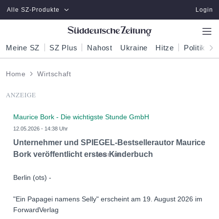
Zum Hauptinhalt springen
Alle SZ-Produkte
Login
Meine SZ
SZ Plus
Nahost
Ukraine
Hitze
Politik
W
Home
Wirtschaft
ANZEIGE
Maurice Bork - Die wichtigste Stunde GmbH
12.05.2026 - 14:38 Uhr
Unternehmer und SPIEGEL-Bestsellerautor Maurice
Bork veröffentlicht erstes Kinderbuch
Berlin (ots) -
"Ein Papagei namens Selly" erscheint am 19. August 2026 im
ForwardVerlag