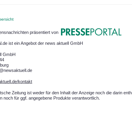
ersicht
nsnachrichten präsentiert von
l.de ist ein Angebot der news aktuell GmbH
ll GmbH
144
burg
o@newsaktuell.de
tuell.de/kontakt
sche Zeitung ist weder für den Inhalt der Anzeige noch die darin ent
n noch für ggf. angegebene Produkte verantwortlich.
atenschutz
 © Süddeutsche Zeitung Digitale Medien GmbH / Süddeutsche 