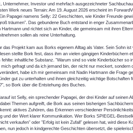
, Unternehmer, Investor und mehrfach ausgezeichneter Sachbuchautor
ten Werk neues Terrain: Am 19. August 2026 erscheint im ForwardV
Ein Papagei namens Selly: 22 Geschichten, wie Kinder Freunde gewi
roß träumen". Das gebundene Buch entstand in enger Zusammenarbe
 Hartmann und richtet sich an Kinder, die gemeinsam mit ihren Elter
itnehmen sollen als reine Unterhaltung.
r das Projekt kam aus Borks eigenem Alltag als Vater. Sein Sohn ist v
lesen stellte Bork fest, dass ihm an vielen gängigen Kinderbüchern 
fehlte: inhaltliche Substanz. "Warum sind so viele Kinderbücher so i
 mich gefragt und da ich jemand bin, der nicht nur meckert, sondern 
verändert, habe ich mir gemeinsam mit Nadin Hartmann die Frage gest
inder gut zu unterhalten und ihnen gleichzeitig wichtige Botschaften f
n?", so Bork über die Entstehung des Buches.
arauf ist Selly, ein sprechender Papagei, der drei Kinder auf seinen 
 dabei Themen aufgreift, die Bork aus seinen bisherigen Sachbüchern
ennt: aktives Zuhören, das Erkennen verschiedener Persönlichkeits
g und der Wert klarer Kommunikation. Wer Borks SPIEGEL-Bestsell
nicht verkaufen" oder "Erfolg ist kein Zufall" gelesen hat, wird diese 
en, nun jedoch in kindgerechte Geschichten übersetzt, die spieleris