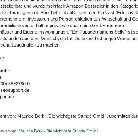
sellerliste und wurde mehrfach Amazon-Bestseller in den Kategorie
d Zeitmanagement. Bork betreibt außerdem den Podcast "Erfolg ist kei
nternehmern, Investoren und Persönlichkeiten aus Wirtschaft und Ge
Immobilieninvestor hält er privat wie über seine GmbH mehrere
häuser und Eigentumswohnungen. "Ein Papagei namens Selly" ist se
entstanden aus dem Wunsch, die Inhalte seiner bisherigen Werke auc
rschaft zugänglich zu machen.
t:
 GmbH
h
 (30) 8892786-0
@seosupport.de
port.de
tent von: Maurice Bork - Die wichtigste Stunde GmbH, übermittelt du
-Newsroom:
Maurice Bork - Die wichtigste Stunde GmbH