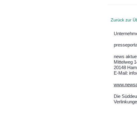
Zurück zur Üb
Unternehme
presseporta
news aktue
Mittelweg 
20148 Ham
E-Mail: inf
www.newsak
Die Süddeut
Verlinkunge
Impressum
D
Copyright