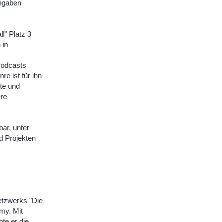
angaben
l" Platz 3
 in
Podcasts
re ist für ihn
te und
ere
ar, unter
d Projekten
Netzwerks "Die
my. Mit
hte er die