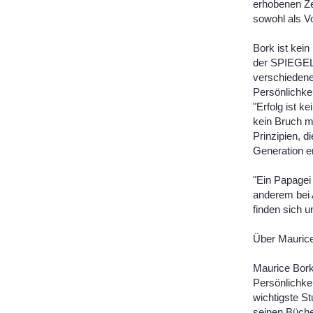
erhobenen Ze
sowohl als V
Bork ist kein
der SPIEGEL-
verschiedene
Persönlichke
"Erfolg ist k
kein Bruch m
Prinzipien, d
Generation e
"Ein Papagei 
anderem bei 
finden sich 
Über Mauric
Maurice Bork
Persönlichkei
wichtigste S
seinen Bücher