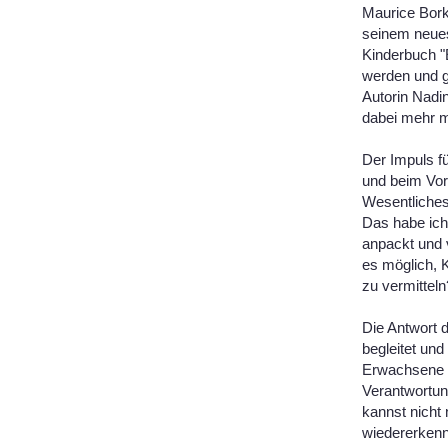
Maurice Bork
seinem neues
Kinderbuch "
werden und g
Autorin Nadin
dabei mehr m
Der Impuls fü
und beim Vor
Wesentliches 
Das habe ich
anpackt und 
es möglich, K
zu vermittel
Die Antwort d
begleitet und
Erwachsene k
Verantwortun
kannst nicht 
wiedererkenn