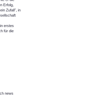
n Erfolg,
n Zufall", in
sellschaft
in erstes
h für die
rch news