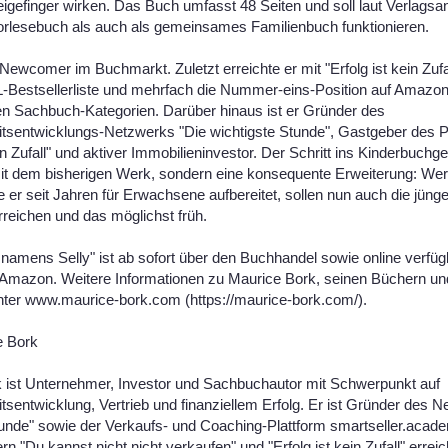
igefinger wirken. Das Buch umfasst 48 Seiten und soll laut Verlags
orlesebuch als auch als gemeinsames Familienbuch funktionieren.
 Newcomer im Buchmarkt. Zuletzt erreichte er mit "Erfolg ist kein Zufal
Bestsellerliste und mehrfach die Nummer-eins-Position auf Amazon
n Sachbuch-Kategorien. Darüber hinaus ist er Gründer des
itsentwicklungs-Netzwerks "Die wichtigste Stunde", Gastgeber des 
ein Zufall" und aktiver Immobilieninvestor. Der Schritt ins Kinderbuchgen
it dem bisherigen Werk, sondern eine konsequente Erweiterung: Wer
ie er seit Jahren für Erwachsene aufbereitet, sollen nun auch die jüng
rreichen und das möglichst früh.
namens Selly" ist ab sofort über den Buchhandel sowie online verfügb
Amazon. Weitere Informationen zu Maurice Bork, seinen Büchern un
unter www.maurice-bork.com (https://maurice-bork.com/).
e Bork
 ist Unternehmer, Investor und Sachbuchautor mit Schwerpunkt auf
tsentwicklung, Vertrieb und finanziellem Erfolg. Er ist Gründer des 
tunde" sowie der Verkaufs- und Coaching-Plattform smartseller.acade
n "Du kannst nicht nicht verkaufen" und "Erfolg ist kein Zufall" erreic