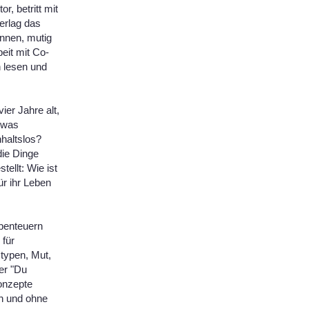
, betritt mit
erlag das
nnen, mutig
it mit Co-
n lesen und
ier Jahre alt,
etwas
nhaltslos?
die Dinge
ellt: Wie ist
ür ihr Leben
Abenteuern
 für
typen, Mut,
er "Du
Konzepte
ch und ohne