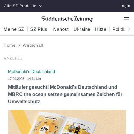
Zum Hauptinhalt springen
Alle SZ-Produkte
Login
Meine SZ
SZ Plus
Nahost
Ukraine
Hitze
Politik
W
Home
Wirtschaft
ANZEIGE
McDonald's Deutschland
17.09.2025 - 14:11 Uhr
Mitläufer gesucht! McDonald's Deutschland und
MBRC the ocean setzen gemeinsames Zeichen für
Umweltschutz