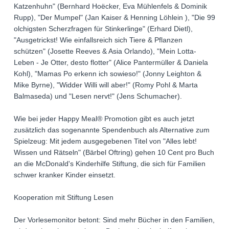
Katzenhuhn" (Bernhard Hoëcker, Eva Mühlenfels & Dominik
Rupp), "Der Mumpel" (Jan Kaiser & Henning Löhlein ), "Die 99
olchigsten Scherzfragen für Stinkerlinge" (Erhard Dietl),
"Ausgetrickst! Wie einfallsreich sich Tiere & Pflanzen
schützen" (Josette Reeves & Asia Orlando), "Mein Lotta-
Leben - Je Otter, desto flotter" (Alice Pantermüller & Daniela
Kohl), "Mamas Po erkenn ich sowieso!" (Jonny Leighton &
Mike Byrne), "Widder Willi will aber!" (Romy Pohl & Marta
Balmaseda) und "Lesen nervt!" (Jens Schumacher).
Wie bei jeder Happy Meal® Promotion gibt es auch jetzt
zusätzlich das sogenannte Spendenbuch als Alternative zum
Spielzeug: Mit jedem ausgegebenen Titel von "Alles lebt!
Wissen und Rätseln" (Bärbel Oftring) gehen 10 Cent pro Buch
an die McDonald's Kinderhilfe Stiftung, die sich für Familien
schwer kranker Kinder einsetzt.
Kooperation mit Stiftung Lesen
Der Vorlesemonitor betont: Sind mehr Bücher in den Familien,