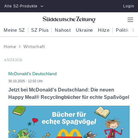
Zum Hauptinhalt springen
Alle SZ-Produkte
Login
Meine SZ
SZ Plus
Nahost
Ukraine
Hitze
Politik
W
Home
Wirtschaft
ANZEIGE
McDonald's Deutschland
30.10.2025 - 12:02 Uhr
Jetzt bei McDonald's Deutschland: Die neuen
Happy Meal® Recyclingbücher für echte Spaßvögel