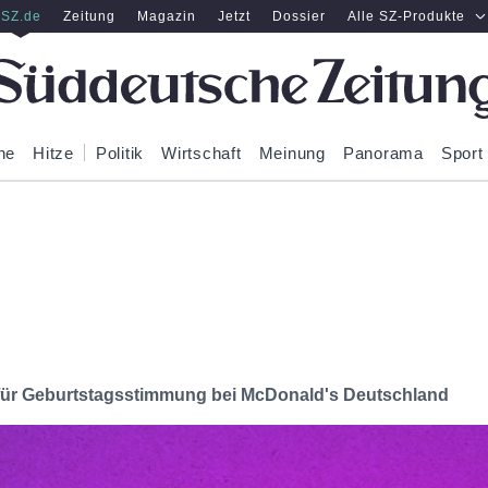
SZ.de
Zeitung
Magazin
Jetzt
Dossier
Alle SZ-Produkte
ne
Hitze
Politik
Wirtschaft
Meinung
Panorama
Sport
gt für Geburtstagsstimmung bei McDonald's Deutschland