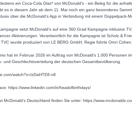
estens ein Coca-Cola Glas* von McDonald's - ein Beleg für die anhalt
ibt es in diesem Jahr ab dem 11. Mai noch ein ganz besonderes Sammler
xklusiv über die McDonald's App in Verbindung mit einem Doppelpack-M
 Kampagne setzt McDonald's auf eine 360 Grad Kampagne inklusive TV
encer-Aktivierungen. Verantwortlich für die Kampagne ist Scholz & Fri
r TVC wurde produziert von LE BERG GmbH, Regie führte Omri Cohen
inio hat im Februar 2026 im Auftrag von McDonald's 1.000 Personen im
ters- und Geschlechtsverteilung der deutschen Gesamtbevölkerung.
ube.com/watch?v=IzDaHTE8-n8
ace: https://www.linkedin.com/in/headofbirthdays/
i McDonald's Deutschland finden Sie unter: https://www.mcdonalds.c