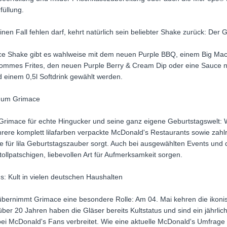
füllung.
inen Fall fehlen darf, kehrt natürlich sein beliebter Shake zurück: De
ce Shake gibt es wahlweise mit dem neuen Purple BBQ, einem Big Ma
mmes Frites, den neuen Purple Berry & Cream Dip oder eine Sauce n
einem 0,5l Softdrink gewählt werden.
 um Grimace
Grimace für echte Hingucker und seine ganz eigene Geburtstagswelt: 
rere komplett lilafarben verpackte McDonald's Restaurants sowie zahlr
e für lila Geburtstagszauber sorgt. Auch bei ausgewählten Events und 
tollpatschigen, liebevollen Art für Aufmerksamkeit sorgen.
: Kult in vielen deutschen Haushalten
bernimmt Grimace eine besondere Rolle: Am 04. Mai kehren die ikon
ber 20 Jahren haben die Gläser bereits Kultstatus und sind ein jährlic
i McDonald's Fans verbreitet. Wie eine aktuelle McDonald's Umfrage z