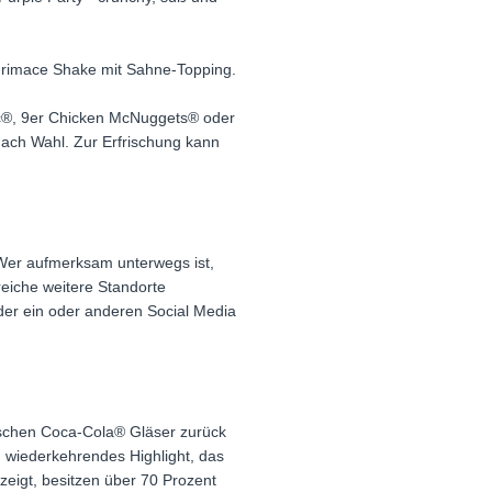
r Grimace Shake mit Sahne-Topping.
c®, 9er Chicken McNuggets® oder
ach Wahl. Zur Erfrischung kann
Wer aufmerksam unterwegs ist,
eiche weitere Standorte
der ein oder anderen Social Media
ischen Coca-Cola® Gläser zurück
h wiederkehrendes Highlight, das
eigt, besitzen über 70 Prozent