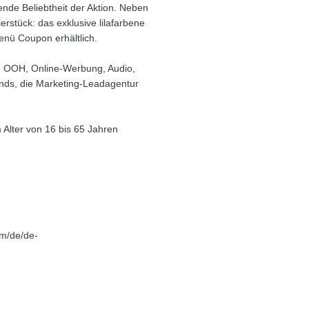
ende Beliebtheit der Aktion. Neben
stück: das exklusive lilafarbene
enü Coupon erhältlich.
, OOH, Online-Werbung, Audio,
ends, die Marketing-Leadagentur
.
 Alter von 16 bis 65 Jahren
om/de/de-