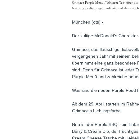
Grimace Purple Menü / Weiterer Text über ots 
Nutzungsbedingungen zulässig und dann auch h
München (ots) -
Der kultige McDonald's Charakter
Grimace, das flauschige, liebevo
vergangenen Jahr mit seinem beli
übernimmt eine ganz besondere Ro
sind. Denn für Grimace ist jeder 
Purple Menü und zahlreiche neue 
Was sind die neuen Purple Food H
Ab dem 29. April starten im Rahm
Grimace's Lieblingsfarbe.
Neu ist der Purple BBQ - ein lilaf
Berry & Cream Dip, der fruchtiges
Cream Cheese Tasche mit Heidelbe