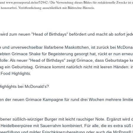
und www.presseportal.de/nr/52942 / Die Verwendung dieses Bildes für redaktionelle Zwecke ist u
onorarfrei. Veröffentlichung ausschließlich mit Bildrechte-Hinweis.
 wird zum neuen "Head of Birthdays" befördert und macht ab sofort je
lle und unverwechselbar lilafarbene Maskottchen, ist zurück bei McDon
ebten Grimace Shake für Begeisterung gesorgt hat, rückt er nun erneu
lle: Als neuer "Head of Birthdays" zeigt Grimace, dass Geburtstage k
Tag ein Geburtstag. Grimace kommt natürlich nicht mit leeren Händen: 
Food Highlights.
ighlights bei McDonald's?
en der neuen Grimace Kampagne für rund drei Wochen mehrere limitiere
arbener süßlich-würziger Burger mit leicht rauchiger Note. Ergänzt wir
 Heidelbeerpüree mit Sauerrahm kombiniert. Für alle, die es extra süß
erfüllung und milder Frischkäsezubereitung oder auch die McPops® P