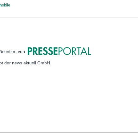
mobile
äsentiert von
bot der news aktuell GmbH