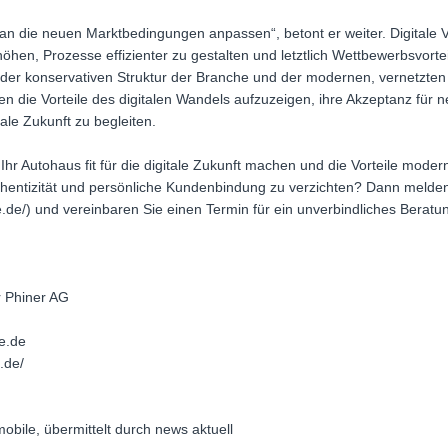
an die neuen Marktbedingungen anpassen“, betont er weiter. Digitale 
öhen, Prozesse effizienter zu gestalten und letztlich Wettbewerbsvorte
 der konservativen Struktur der Branche und der modernen, vernetzten W
n die Vorteile des digitalen Wandels aufzuzeigen, ihre Akzeptanz für 
tale Zukunft zu begleiten.
hr Autohaus fit für die digitale Zukunft machen und die Vorteile modern
hentizität und persönliche Kundenbindung zu verzichten? Dann melden S
e.de/) und vereinbaren Sie einen Termin für ein unverbindliches Berat
r Phiner AG
e.de
.de/
obile, übermittelt durch news aktuell