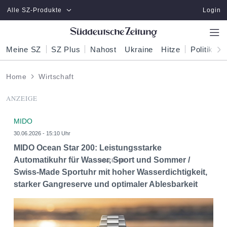
Zum Hauptinhalt springen
Alle SZ-Produkte
Login
Meine SZ
SZ Plus
Nahost
Ukraine
Hitze
Politik
W
Home
Wirtschaft
ANZEIGE
MIDO
30.06.2026 - 15:10 Uhr
MIDO Ocean Star 200: Leistungsstarke
Automatikuhr für Wasser, Sport und Sommer /
Swiss-Made Sportuhr mit hoher Wasserdichtigkeit,
starker Gangreserve und optimaler Ablesbarkeit