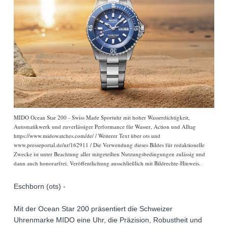
MIDO Ocean Star 200 - Swiss Made Sportuhr mit hoher Wasserdichtigkeit,
Automatikwerk und zuverlässiger Performance für Wasser, Action und Alltag
https://www.midowatches.com/de/ / Weiterer Text über ots und
www.presseportal.de/nr/162911 / Die Verwendung dieses Bildes für redaktionelle
Zwecke ist unter Beachtung aller mitgeteilten Nutzungsbedingungen zulässig und
dann auch honorarfrei. Veröffentlichung ausschließlich mit Bildrechte-Hinweis.
Eschborn (ots) -
Mit der Ocean Star 200 präsentiert die Schweizer
Uhrenmarke MIDO eine Uhr, die Präzision, Robustheit und