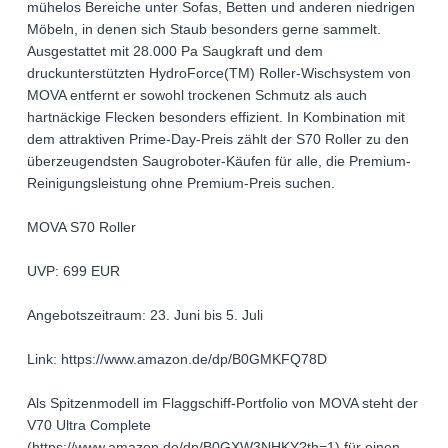
mühelos Bereiche unter Sofas, Betten und anderen niedrigen
Möbeln, in denen sich Staub besonders gerne sammelt.
Ausgestattet mit 28.000 Pa Saugkraft und dem
druckunterstützten HydroForce(TM) Roller-Wischsystem von
MOVA entfernt er sowohl trockenen Schmutz als auch
hartnäckige Flecken besonders effizient. In Kombination mit
dem attraktiven Prime-Day-Preis zählt der S70 Roller zu den
überzeugendsten Saugroboter-Käufen für alle, die Premium-
Reinigungsleistung ohne Premium-Preis suchen.
MOVA S70 Roller
UVP: 699 EUR
Angebotszeitraum: 23. Juni bis 5. Juli
Link: https://www.amazon.de/dp/B0GMKFQ78D
Als Spitzenmodell im Flaggschiff-Portfolio von MOVA steht der
V70 Ultra Complete
(https://www.amazon.de/dp/B0GXW3NHKY?th=1) für einen