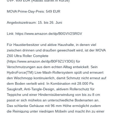
UVP: 699 EUR (Rabatt startet in Kürze)
MOVA Prime-Day-Preis: 549 EUR
Angebotszeitraum: 15. bis 26. Juni
Link: https://www.amazon.de/dp/B0GVV2SRGV
Für Haustierbesitzer und aktive Haushalte, in denen viel
zwischen drinnen und draußen gewechselt wird, ist der MOVA
Z60 Ultra Roller Complete
(https://www.amazon.de/dp/B0F9Z1Y3DG) für
Verschmutzungen aus dem echten Alltag entwickelt. Sein
HydroForce(TM) Live-Wash-Rollersystem spült und erneuert
den Wischmopp kontinuierlich, damit Schmutz nicht erneut auf
dem Boden verteilt wird. In Kombination mit 28.000 Pa
Saugkraft, Anti-Tangle-Design, aktivem Rollerschutz für
Teppiche und einer Hindernisüberwindung von bis zu 8 cm
passt er sich mühelos an unterschiedliche Bodenarten an.
Das schlanke Gehäuse mit 96 mm Höhe ermöglicht zudem
die Reinigung unter niedrigen Möbeln und macht ihn zu einer