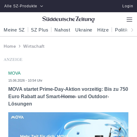
Zum Hauptinhalt springen
Alle SZ-Produkte
Login
Meine SZ
SZ Plus
Nahost
Ukraine
Hitze
Politik
W
Home
Wirtschaft
ANZEIGE
MOVA
15.06.2026 - 10:54 Uhr
MOVA startet Prime-Day-Aktion vorzeitig: Bis zu 750
Euro Rabatt auf Smart-Home- und Outdoor-
Lösungen