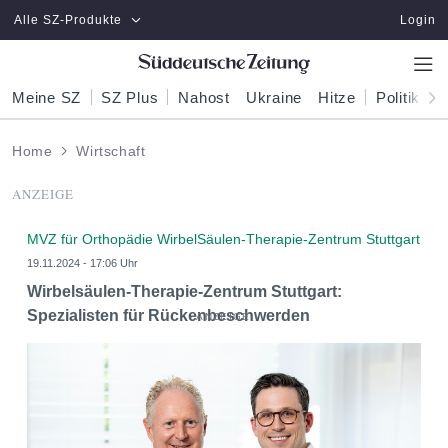
Zum Hauptinhalt springen
Alle SZ-Produkte
Login
Meine SZ
SZ Plus
Nahost
Ukraine
Hitze
Politik
W
Home
Wirtschaft
ANZEIGE
MVZ für Orthopädie WirbelSäulen-Therapie-Zentrum Stuttgart
19.11.2024 - 17:06 Uhr
Wirbelsäulen-Therapie-Zentrum Stuttgart:
Spezialisten für Rückenbeschwerden