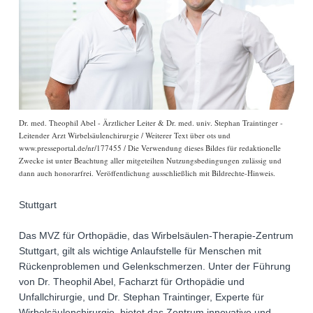
Dr. med. Theophil Abel - Ärztlicher Leiter & Dr. med. univ. Stephan Traintinger -
Leitender Arzt Wirbelsäulenchirurgie / Weiterer Text über ots und
www.presseportal.de/nr/177455 / Die Verwendung dieses Bildes für redaktionelle
Zwecke ist unter Beachtung aller mitgeteilten Nutzungsbedingungen zulässig und
dann auch honorarfrei. Veröffentlichung ausschließlich mit Bildrechte-Hinweis.
Stuttgart
Das MVZ für Orthopädie, das Wirbelsäulen-Therapie-Zentrum
Stuttgart, gilt als wichtige Anlaufstelle für Menschen mit
Rückenproblemen und Gelenkschmerzen. Unter der Führung
von Dr. Theophil Abel, Facharzt für Orthopädie und
Unfallchirurgie, und Dr. Stephan Traintinger, Experte für
Wirbelsäulenchirurgie, bietet das Zentrum innovative und