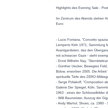
Highlights des Evening Sale - Po
Im Zentrum des Abends stehen Hau
Euro:
- Lucio Fontana, "Concetto spazi
Lempertz Köln 1971; Sammlung Mon
Avantgardisten, das den Übergang 
mit schwarzer Gaze - steht exemp
- Ernst Wilhelm Nay, "Sternblattr
- Günther Uecker, Bewegtes Feld
Bülow, erworben 2005. Die Arbeit 
spirituelle Tiefe des ZERO-Mitbe
- Serge Poliakoff, "Composition ab
Galerie Der Spiegel, Köln; Samml
1963 - eines der Schlüsselbilder 
- Willi Baumeister, Auszug der G
- Andy Warhol, Shoes, ca. 1980 