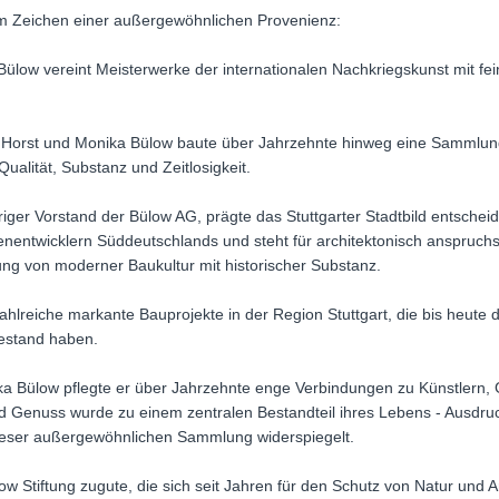
 im Zeichen einer außergewöhnlichen Provenienz:
low vereint Meisterwerke der internationalen Nachkriegskunst mit f
Horst und Monika Bülow baute über Jahrzehnte hinweg eine Sammlung 
ualität, Substanz und Zeitlosigkeit.
iger Vorstand der Bülow AG, prägte das Stuttgarter Stadtbild entsche
entwicklern Süddeutschlands und steht für architektonisch anspruchsv
ung von moderner Baukultur mit historischer Substanz.
ahlreiche markante Bauprojekte in der Region Stuttgart, die bis heut
Bestand haben.
 Bülow pflegte er über Jahrzehnte enge Verbindungen zu Künstlern, G
nd Genuss wurde zu einem zentralen Bestandteil ihres Lebens - Ausdru
dieser außergewöhnlichen Sammlung widerspiegelt.
 Stiftung zugute, die sich seit Jahren für den Schutz von Natur und Art