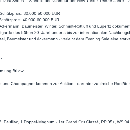
 Dust Shoes" - Sinnbild des Glamour der New Yorker 1980er Jahre - 
- Schätzpreis: 30.000-50.000 EUR
- Schätzpreis: 40.000-60.000 EUR
Ackermann, Baumeister, Winter, Schmidt-Rottluff und Lüpertz dokumenti
garde des frühen 20. Jahrhunderts bis zur internationalen Nachkrieg
lzel, Baumeister und Ackermann - verleiht dem Evening Sale eine starke 
 -
mmlung Bülow
e und Champagner kommen zur Auktion - darunter zahlreiche Raritäte
3, Pauillac, 1 Doppel-Magnum - 1er Grand Cru Classé, RP 95+, WS 94 