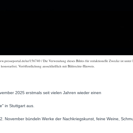
w.presseportal.de/nr/156740 / Die Verwendung dieses Bildes für redaktionelle Zwecke ist unter B
onorarfrei. Veröffentlichung ausschließlich mit Bildrechte-Hinweis.
ovember 2025 erstmals seit vielen Jahren wieder einen
 in Stuttgart aus.
12. November bündeln Werke der Nachkriegskunst, feine Weine, Schmu