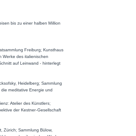
sen bis zu einer halben Million
ivatsammlung Freiburg; Kunsthaus
 Werke des italienischen
hnitt auf Leinwand - hinterlegt
acksofsky, Heidelberg; Sammlung
s die meditative Energie und
enz: Atelier des Künstlers;
ektive der Kestner-Gesellschaft
t, Zürich; Sammlung Bülow,