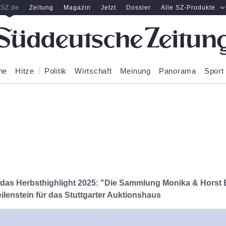
SZ.de
Zeitung
Magazin
Jetzt
Dossier
Alle SZ-Produkte
ne
Hitze
Politik
Wirtschaft
Meinung
Panorama
Sport
 das Herbsthighlight 2025: "Die Sammlung Monika & Horst B
ilenstein für das Stuttgarter Auktionshaus