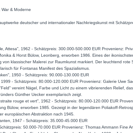
st War & Moderne
ptwerke deutscher und internationaler Nachkriegskunst mit Schätzprei
ale, Attesa", 1962 - Schätzpreis: 300.000-500.000 EUR Provenienz: Pr
ika & Horst Bülow, Leonberg, erworben 1986. Eines der ikonischsten
von klassischer Malerei zur Raumkunst markiert. Der leuchtend rote Sc
larisch für Fontanas Manifest des Spazialismus.
anken", 1950 - Schätzpreis: 90.000-130.000 EUR
, 1999 - Schätzpreis: 80.000-120.000 EUR Provenienz: Galerie Uwe S
"Feld" vereint Nägel, Farbe und Licht zu einem vibrierenden Relief, da
gründers Günther Uecker exemplarisch zeigt.
straite rouge et vert", 1962 - Schätzpreis: 80.000-120.000 EUR Proveni
ung Bülow, erworben 1985. Gezeigt in der legendären Poliakoff-Retrosp
der europäischen Abstraktion nach 1945.
iganten, 1947 - Schätzpreis: 35.000-45.000 EUR
- Schätzpreis: 50.000-70.000 EUR Provenienz: Thomas Ammann Fine Ar