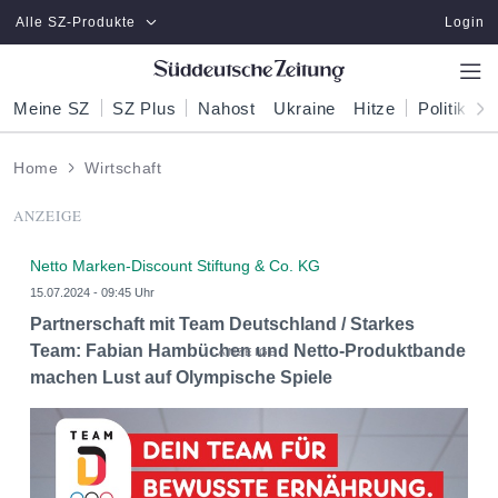
Zum Hauptinhalt springen
Alle SZ-Produkte
Login
Meine SZ
SZ Plus
Nahost
Ukraine
Hitze
Politik
W
Home
Wirtschaft
ANZEIGE
Netto Marken-Discount Stiftung & Co. KG
15.07.2024 - 09:45 Uhr
Partnerschaft mit Team Deutschland / Starkes
Team: Fabian Hambüchen und Netto-Produktbande
machen Lust auf Olympische Spiele