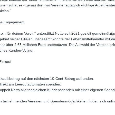
ionen zuhause - genau dort, wo Vereine tagtäglich wichtige Arbeit leisten
ktion."
ales Engagement
ein für deinen Verein" unterstützt Netto seit 2021 gezielt gemeinnützig
biet seiner Filialen. Insgesamt konnte der Lebensmittelhändler mit d
her über 2,65 Millionen Euro unterstützen. Die Auswahl der Vereine erfo
iches Kunden-Voting.
Einkauf
nkaufsbetrag auf den nächsten 10-Cent-Betrag aufrunden.
direkt am Leergutautomaten spenden.
doppelt Netto alle taggleichen Kundenspenden mit einer eigenen Spend
en teilnehmenden Vereinen und Spendenmöglichkeiten finden sich onlin