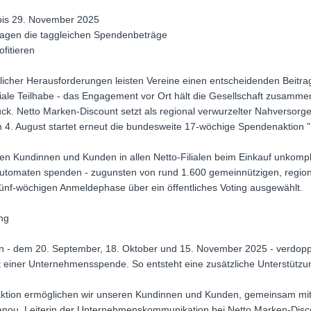
bis 29. November 2025
stagen die taggleichen Spendenbeträge
fitieren
tlicher Herausforderungen leisten Vereine einen entscheidenden Beitr
iale Teilhabe - das Engagement vor Ort hält die Gesellschaft zusamme
k. Netto Marken-Discount setzt als regional verwurzelter Nahversorge
4. August startet erneut die bundesweite 17-wöchige Spendenaktion "Br
 Kundinnen und Kunden in allen Netto-Filialen beim Einkauf unkompl
utomaten spenden - zugunsten von rund 1.600 gemeinnützigen, region
fünf-wöchigen Anmeldephase über ein öffentliches Voting ausgewählt.
ng
n - dem 20. September, 18. Oktober und 15. November 2025 - verdopp
ner Unternehmensspende. So entsteht eine zusätzliche Unterstützung
aktion ermöglichen wir unseren Kundinnen und Kunden, gemeinsam mit
ianou, Leiterin der Unternehmenskommunikation bei Netto Marken-Disco