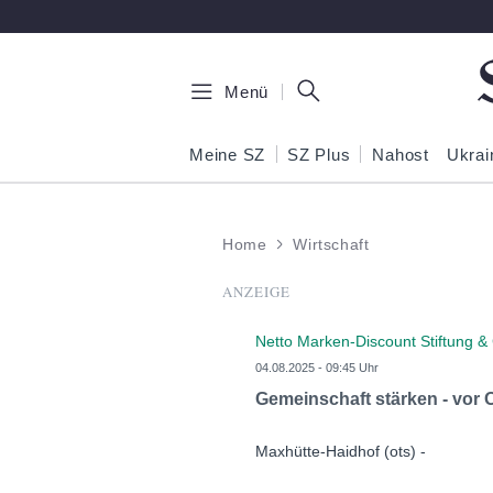
Zum Hauptinhalt springen
Menü
Meine SZ
SZ Plus
Nahost
Ukrai
Home
Wirtschaft
ANZEIGE
Netto Marken-Discount Stiftung &
04.08.2025 - 09:45 Uhr
Gemeinschaft stärken - vor O
Maxhütte-Haidhof (ots) -