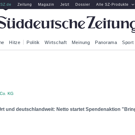
SZ.de
Zeitung
Magazin
Jetzt
Dossier
Alle SZ-Produkte
ne
Hitze
Politik
Wirtschaft
Meinung
Panorama
Sport
 Co. KG
rt und deutschlandweit: Netto startet Spendenaktion "Bring