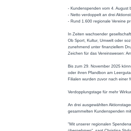
- Kundenspenden vom 4. August 
- Netto verdoppelt an drei Aktion
- Rund 1.600 regionale Vereine pro
In Zeiten wachsender gesellschaf
Ob Sport, Kultur, Umwelt oder soz
zunehmend unter finanziellem Druc
Zeichen für das Vereinswesen: Am 
Bis zum 29. November 2025 können
oder ihren Pfandbon am Leerguta
Filialen wurden zuvor nach einer 
Verdopplungstage für mehr Wirku
An drei ausgewählten Aktionstage
gesammelten Kundenspenden mit ei
"Mit unserer regionalen Spenden
übernehmen", sagt Christina Styl