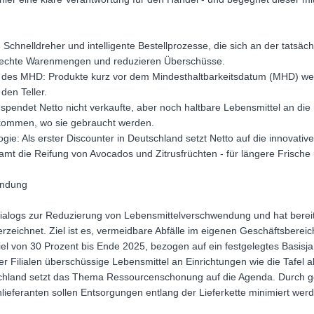
: Schnelldreher und intelligente Bestellprozesse, die sich an der tats
gerechte Warenmengen und reduzieren Überschüsse.
e des MHD: Produkte kurz vor dem Mindesthaltbarkeitsdatum (MHD) wer
den Teller.
spendet Netto nicht verkaufte, aber noch haltbare Lebensmittel an die 
nkommen, wo sie gebraucht werden.
gie: Als erster Discounter in Deutschland setzt Netto auf die innovativ
amt die Reifung von Avocados und Zitrusfrüchten - für längere Frische 
endung
Dialogs zur Reduzierung von Lebensmittelverschwendung und hat bereits
rzeichnet. Ziel ist es, vermeidbare Abfälle im eigenen Geschäftsbereic
el von 30 Prozent bis Ende 2025, bezogen auf ein festgelegtes Basisjahr
er Filialen überschüssige Lebensmittel an Einrichtungen wie die Tafel 
land setzt das Thema Ressourcenschonung auf die Agenda. Durch ge
eferanten sollen Entsorgungen entlang der Lieferkette minimiert wer