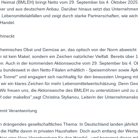
nd Heimat (BMLEH) bringt Netto vom 29. September bis 4. Oktober 202
ecker und aus deutschem Anbau. Darüber hinaus setzt das Unternehmen 
bensmittelabfällen und zeigt durch starke Partnerschaften, wie wicht
 Handel.
 schmeckt
 heimisches Obst und Gemüse an, das optisch von der Norm abweicht - a
r ist kein Makel, sondern ein Zeichen natürlicher Vielfalt. Bereits üb
den. Auch in der kommenden Aktionswoche vom 29. September bis 4. Ok
undesweit in den Netto-Filialen erhältlich - Speisemöhren sowie Äpfel
die Tonne!" und engagiert sich nachhaltig für den bewussten Umgang mit
tzen wir ein klares Zeichen für mehr Lebensmittelwertschätzung. Denn Ge
ir freuen uns, die Aktionswoche des BMLEH zu unterstützen und zu ze
ef oder makellos",sagt Christina Stylianou, Leiterin der Unternehmensk
immt Verantwortung
n drängendes gesellschaftliches Thema: In Deutschland landen jährlich
s die Hälfte davon in privaten Haushalten. Doch auch entlang der Wert
t hier eine klare Verantwortung für den Handel - und begegnet dieser