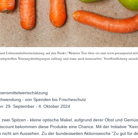
und Lebensmittelwertschätzung auf den Punkt / Weiterer Text über ots und www.presseportal.de/
r mitgeteilten Nutzungsbedingungen zulässig und dann auch honorarfrei. Veröffentlichung ausschl
ebensmittelwertschätzung
hwendung - von Spenden bis Frischeschutz
ion: 29. September - 4. Oktober 2024
it zwei Spitzen - kleine optische Makel, aufgrund derer Obst und Gemüse
count bekommen diese Produkte eine Chance. Mit der Initiative "Keiner 
n nicht am Aussehen. Zu der bundesweiten Aktionswoche "Zu gut für d