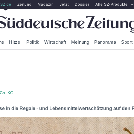
SZ.de
Zeitung
Magazin
Jetzt
Dossier
Alle SZ-Produkte
ne
Hitze
Politik
Wirtschaft
Meinung
Panorama
Sport
 Co. KG
e in die Regale - und Lebensmittelwertschätzung auf den 