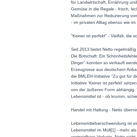
für Landwirtschaft, Ernährung u
Gemüse in die Regale - frisch, l
Maßnahmen zur Reduzierung von Le
- im privaten Alltag ebenso wie im
"Keiner ist perfekt" - Vielfalt, die
Seit 2013 bietet Netto regelmäßig
Die Botschaft: Ein Schönheitsfehle
Dinger" konnten so verkauft wer
Erzeugnisse aus deutschem Anbau b
die BMLEH-Initiative "Zu gut für 
Initiative 'Keiner ist perfekt' se
von der äußeren Form abhängig. W
Lebensmittel ist - ob krumm, schi
Handel mit Haltung - Netto übern
Lebensmittelverschwendung ist ei
Lebensmittel im Müll[1] - mehr al
vermeidbare Verluste. Netto sieh