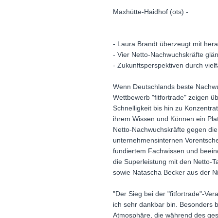
Maxhütte-Haidhof (ots) -
- Laura Brandt überzeugt mit h
- Vier Netto-Nachwuchskräfte glä
- Zukunftsperspektiven durch viel
Wenn Deutschlands beste Nachwu
Wettbewerb "fitfortrade" zeigen 
Schnelligkeit bis hin zu Konzentr
ihrem Wissen und Können ein Plat
Netto-Nachwuchskräfte gegen die
unternehmensinternen Vorentschei
fundiertem Fachwissen und beeind
die Superleistung mit den Netto-
sowie Natascha Becker aus der Ni
"Der Sieg bei der "fitfortrade"-Ver
ich sehr dankbar bin. Besonders 
Atmosphäre, die während des gesa