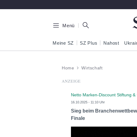
Zum Hauptinhalt springen
Menü
Meine SZ
SZ Plus
Nahost
Ukrai
Home
Wirtschaft
ANZEIGE
Netto Marken-Discount Stiftung &
16.10.2025 - 11:10 Uhr
Sieg beim Branchenwettbewe
Finale