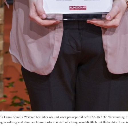
rin Laura Brandt / Weiterer Text über ots und www.presseportal.de/nr/72216 / Die Verwendung die
gen zulässig und dann auch honorarfrei. Veröffentlichung ausschließlich mit Bildrechte-Hinweis