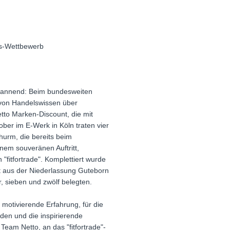
hs-Wettbewerb
pannend: Beim bundesweiten
 von Handelswissen über
tto Marken-Discount, die mit
ber im E-Werk in Köln traten vier
urm, die bereits beim
nem souveränen Auftritt,
fitfortrade". Komplettiert wurde
rt aus der Niederlassung Guteborn
 sieben und zwölf belegten.
d motivierende Erfahrung, für die
den und die inspirierende
am Netto, an das "fitfortrade"-