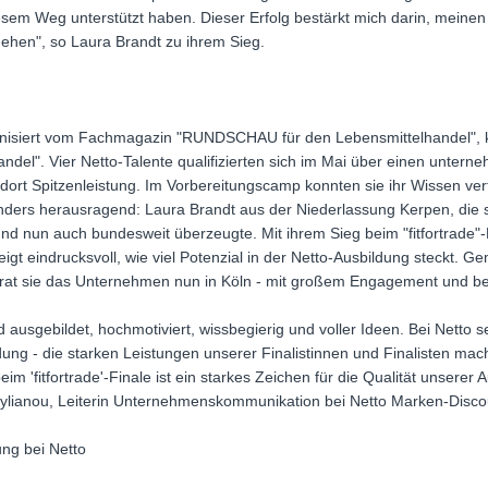
iesem Weg unterstützt haben. Dieser Erfolg bestärkt mich darin, mein
ehen", so Laura Brandt zu ihrem Sieg.
ganisiert vom Fachmagazin "RUNDSCHAU für den Lebensmittelhandel", kü
del". Vier Netto-Talente qualifizierten sich im Mai über einen unter
dort Spitzenleistung. Im Vorbereitungscamp konnten sie ihr Wissen verti
ders herausragend: Laura Brandt aus der Niederlassung Kerpen, die sic
nd nun auch bundesweit überzeugte. Mit ihrem Sieg beim "fitfortrade"-F
gt eindrucksvoll, wie viel Potenzial in der Netto-Ausbildung steckt. Ge
trat sie das Unternehmen nun in Köln - mit großem Engagement und be
ausgebildet, hochmotiviert, wissbegierig und voller Ideen. Bei Netto se
ng - die starken Leistungen unserer Finalistinnen und Finalisten mac
m 'fitfortrade'-Finale ist ein starkes Zeichen für die Qualität unserer
Stylianou, Leiterin Unternehmenskommunikation bei Netto Marken-Disco
ung bei Netto