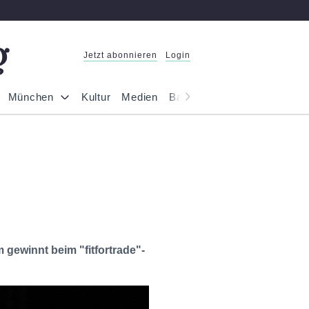
Jetzt abonnieren
Login
München
Kultur
Medien
Bayern
Reportage
Gesel
ewinnt beim "fitfortrade"-