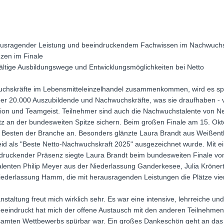
erausragender Leistung und beeindruckendem Fachwissen im Nachwuc
nzen im Finale
fältige Ausbildungswege und Entwicklungsmöglichkeiten bei Netto
chskräfte im Lebensmitteleinzelhandel zusammenkommen, wird es s
über 20.000 Auszubildende und Nachwuchskräfte, was sie draufhaben -
ation und Teamgeist. Teilnehmer sind auch die Nachwuchstalente von Ne
z an der bundesweiten Spitze sichern. Beim großen Finale am 15. Okto
 Besten der Branche an. Besonders glänzte Laura Brandt aus Weißenth
d als "Beste Netto-Nachwuchskraft 2025" ausgezeichnet wurde. Mit ei
ruckender Präsenz siegte Laura Brandt beim bundesweiten Finale von "
Talenten Philip Meyer aus der Niederlassung Ganderkesee, Julia Kröne
ederlassung Hamm, die mit herausragenden Leistungen die Plätze vier,
anstaltung freut mich wirklich sehr. Es war eine intensive, lehrreiche un
beeindruckt hat mich der offene Austausch mit den anderen Teilnehmen
mten Wettbewerbs spürbar war. Ein großes Dankeschön geht an das Te