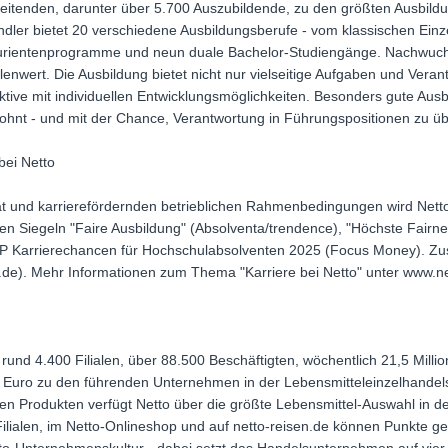
rbeitenden, darunter über 5.700 Auszubildende, zu den größten Ausbil
dler bietet 20 verschiedene Ausbildungsberufe - vom klassischen Einzel
urientenprogramme und neun duale Bachelor-Studiengänge. Nachwuchs
enwert. Die Ausbildung bietet nicht nur vielseitige Aufgaben und Ver
pektive mit individuellen Entwicklungsmöglichkeiten. Besonders gute Aus
ohnt - und mit der Chance, Verantwortung in Führungspositionen zu 
bei Netto
ät und karrierefördernden betrieblichen Rahmenbedingungen wird Netto
den Siegeln "Faire Ausbildung" (Absolventa/trendence), "Höchste Fair
 Karrierechancen für Hochschulabsolventen 2025 (Focus Money). Zusätz
re.de). Mehr Informationen zum Thema "Karriere bei Netto" unter www.ne
 rund 4.400 Filialen, über 88.500 Beschäftigten, wöchentlich 21,5 Mil
 Euro zu den führenden Unternehmen in der Lebensmitteleinzelhandels
n Produkten verfügt Netto über die größte Lebensmittel-Auswahl in der
Filialen, im Netto-Onlineshop und auf netto-reisen.de können Punkte