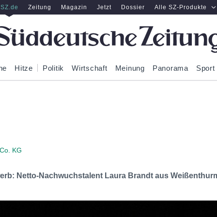
SZ.de
Zeitung
Magazin
Jetzt
Dossier
Alle SZ-Produkte
ne
Hitze
Politik
Wirtschaft
Meinung
Panorama
Sport
 Co. KG
rb: Netto-Nachwuchstalent Laura Brandt aus Weißenthurm g