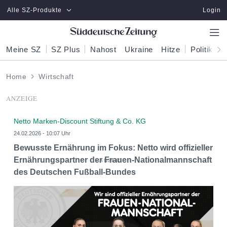
Zum Hauptinhalt springen
Alle SZ-Produkte
Login
Meine SZ
SZ Plus
Nahost
Ukraine
Hitze
Politik
W
Home
Wirtschaft
ANZEIGE
Netto Marken-Discount Stiftung & Co. KG
24.02.2026 - 10:07 Uhr
Bewusste Ernährung im Fokus: Netto wird offizieller
Ernährungspartner der Frauen-Nationalmannschaft
des Deutschen Fußball-Bundes