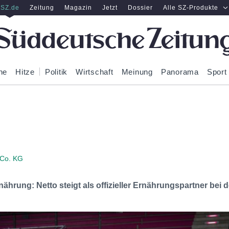
SZ.de
Zeitung
Magazin
Jetzt
Dossier
Alle SZ-Produkte
ne
Hitze
Politik
Wirtschaft
Meinung
Panorama
Sport
 Co. KG
hrung: Netto steigt als offizieller Ernährungspartner bei 