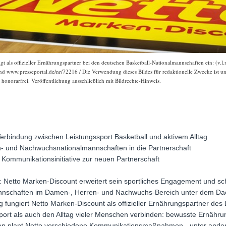
 als offizieller Ernährungspartner bei den deutschen Basketball-Nationalmannschaften ein: (v.l.n.
nd www.presseportal.de/nr/72216 / Die Verwendung dieses Bildes für redaktionelle Zwecke ist unt
onorarfrei. Veröffentlichung ausschließlich mit Bildrechte-Hinweis.
rbindung zwischen Leistungssport Basketball und aktivem Alltag
n- und Nachwuchsnationalmannschaften in die Partnerschaft
 Kommunikationsinitiative zur neuen Partnerschaft
 Netto Marken-Discount erweitert sein sportliches Engagement und sch
nnschaften im Damen-, Herren- und Nachwuchs-Bereich unter dem Da
g fungiert Netto Marken-Discount als offizieller Ernährungspartner des
ort als auch den Alltag vieler Menschen verbinden: bewusste Ernährung
n plant Netto verschiedene Kommunikationsmaßnahmen - unter ander