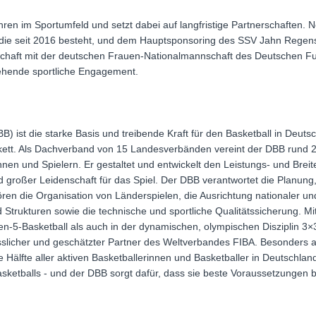
Jahren im Sportumfeld und setzt dabei auf langfristige Partnerschaften
ie seit 2016 besteht, und dem Hauptsponsoring des SSV Jahn Regensb
chaft mit der deutschen Frauen-Nationalmannschaft des Deutschen F
tehende sportliche Engagement.
) ist die starke Basis und treibende Kraft für den Basketball in Deut
rkett. Als Dachverband von 15 Landesverbänden vereint der DBB rund 2
nnen und Spielern. Er gestaltet und entwickelt den Leistungs- und Breit
und großer Leidenschaft für das Spiel. Der DBB verantwortet die Planun
n die Organisation von Länderspielen, die Ausrichtung nationaler und
Strukturen sowie die technische und sportliche Qualitätssicherung. Mit
-5-Basketball als auch in der dynamischen, olympischen Disziplin 3×3 
lässlicher und geschätzter Partner des Weltverbandes FIBA. Besonders
Hälfte aller aktiven Basketballerinnen und Basketballer in Deutschland
asketballs - und der DBB sorgt dafür, dass sie beste Voraussetzungen 