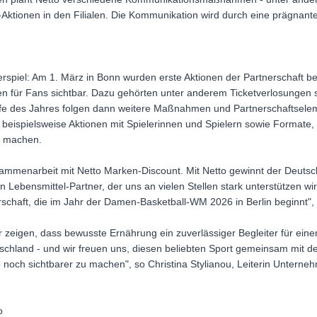
tionen in den Filialen. Die Kommunikation wird durch eine prägnant
rspiel: Am 1. März in Bonn wurden erste Aktionen der Partnerschaft b
n für Fans sichtbar. Dazu gehörten unter anderem Ticketverlosungen
fe des Jahres folgen dann weitere Maßnahmen und Partnerschaftselem
n beispielsweise Aktionen mit Spielerinnen und Spielern sowie Format
r machen.
sammenarbeit mit Netto Marken-Discount. Mit Netto gewinnt der Deutsc
Lebensmittel-Partner, der uns an vielen Stellen stark unterstützen wird
rschaft, die im Jahr der Damen-Basketball-WM 2026 in Berlin beginnt",
 zeigen, dass bewusste Ernährung ein zuverlässiger Begleiter für einen 
tschland - und wir freuen uns, diesen beliebten Sport gemeinsam mit
noch sichtbarer zu machen", so Christina Stylianou, Leiterin Untern
o