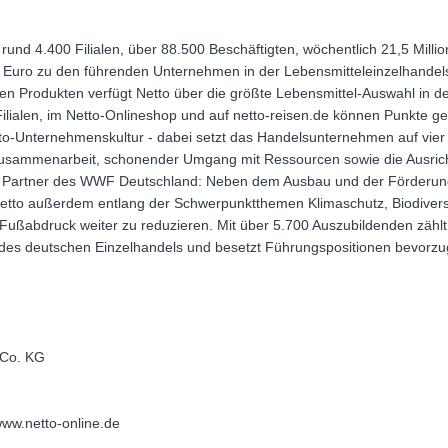
 rund 4.400 Filialen, über 88.500 Beschäftigten, wöchentlich 21,5 Mil
 Euro zu den führenden Unternehmen in der Lebensmitteleinzelhandels
n Produkten verfügt Netto über die größte Lebensmittel-Auswahl in der
Filialen, im Netto-Onlineshop und auf netto-reisen.de können Punkte
to-Unternehmenskultur - dabei setzt das Handelsunternehmen auf vier
Zusammenarbeit, schonender Umgang mit Ressourcen sowie die Ausrich
ist Partner des WWF Deutschland: Neben dem Ausbau und der Förderun
Netto außerdem entlang der Schwerpunktthemen Klimaschutz, Biodiver
 Fußabdruck weiter zu reduzieren. Mit über 5.700 Auszubildenden zä
 des deutschen Einzelhandels und besetzt Führungspositionen bevorzug
 Co. KG
www.netto-online.de