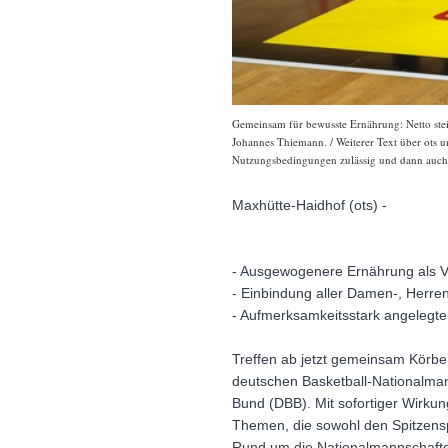
Gemeinsam für bewusste Ernährung: Netto steigt
Johannes Thiemann. / Weiterer Text über ots u
Nutzungsbedingungen zulässig und dann auch h
Maxhütte-Haidhof (ots) -
- Ausgewogenere Ernährung als Ve
- Einbindung aller Damen-, Herre
- Aufmerksamkeitsstark angelegte
Treffen ab jetzt gemeinsam Körbe:
deutschen Basketball-Nationalma
Bund (DBB). Mit sofortiger Wirkun
Themen, die sowohl den Spitzensp
Rund um die Nationalmannschafte