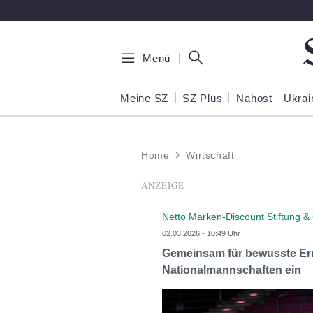
Zum Hauptinhalt springen
Menü
Meine SZ
SZ Plus
Nahost
Ukrai
Home
Wirtschaft
ANZEIGE
Netto Marken-Discount Stiftung &
02.03.2026 - 10:49 Uhr
Gemeinsam für bewusste Ernä
Nationalmannschaften ein