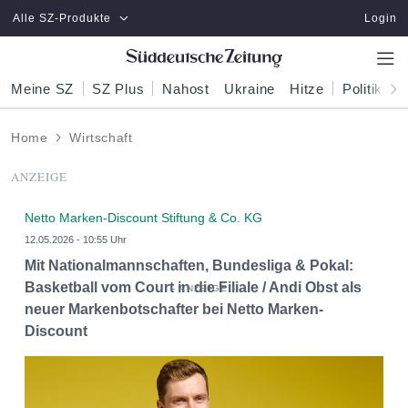
Zum Hauptinhalt springen
Alle SZ-Produkte
Login
Meine SZ
SZ Plus
Nahost
Ukraine
Hitze
Politik
W
Home
Wirtschaft
ANZEIGE
Netto Marken-Discount Stiftung & Co. KG
12.05.2026 - 10:55 Uhr
Mit Nationalmannschaften, Bundesliga & Pokal:
Basketball vom Court in die Filiale / Andi Obst als
neuer Markenbotschafter bei Netto Marken-
Discount