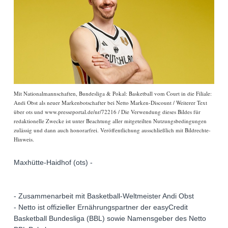
Mit Nationalmannschaften, Bundesliga & Pokal: Basketball vom Court in die Filiale:
Andi Obst als neuer Markenbotschafter bei Netto Marken-Discount / Weiterer Text
über ots und www.presseportal.de/nr/72216 / Die Verwendung dieses Bildes für
redaktionelle Zwecke ist unter Beachtung aller mitgeteilten Nutzungsbedingungen
zulässig und dann auch honorarfrei. Veröffentlichung ausschließlich mit Bildrechte-
Hinweis.
Maxhütte-Haidhof (ots) -
- Zusammenarbeit mit Basketball-Weltmeister Andi Obst
- Netto ist offizieller Ernährungspartner der easyCredit
Basketball Bundesliga (BBL) sowie Namensgeber des Netto