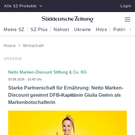
Zum Hauptinhalt springen
Alle SZ-Produkte
Login
Meine SZ
SZ Plus
Nahost
Ukraine
Hitze
Politik
W
Home
Wirtschaft
ANZEIGE
Netto Marken-Discount Stiftung & Co. KG
03.06.2026 - 10:45 Uhr
Starke Partnerschaft für Ernährung: Netto Marken-
Discount gewinnt DFB-Kapitänin Giulia Gwinn als
Markenbotschafterin