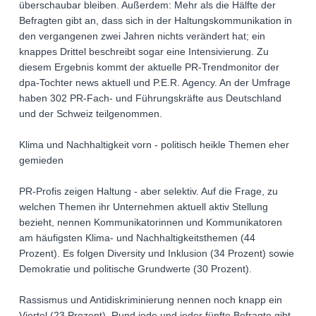
überschaubar bleiben. Außerdem: Mehr als die Hälfte der
Befragten gibt an, dass sich in der Haltungskommunikation in
den vergangenen zwei Jahren nichts verändert hat; ein
knappes Drittel beschreibt sogar eine Intensivierung. Zu
diesem Ergebnis kommt der aktuelle PR-Trendmonitor der
dpa-Tochter news aktuell und P.E.R. Agency. An der Umfrage
haben 302 PR-Fach- und Führungskräfte aus Deutschland
und der Schweiz teilgenommen.
Klima und Nachhaltigkeit vorn - politisch heikle Themen eher
gemieden
PR-Profis zeigen Haltung - aber selektiv. Auf die Frage, zu
welchen Themen ihr Unternehmen aktuell aktiv Stellung
bezieht, nennen Kommunikatorinnen und Kommunikatoren
am häufigsten Klima- und Nachhaltigkeitsthemen (44
Prozent). Es folgen Diversity und Inklusion (34 Prozent) sowie
Demokratie und politische Grundwerte (30 Prozent).
Rassismus und Antidiskriminierung nennen noch knapp ein
Viertel (23 Prozent). Rund jede und jeder fünfte Befragte gibt