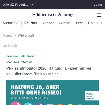
Zum Hauptinhalt springen
Alle SZ-Produkte
Login
Meine SZ
SZ Plus
Nahost
Ukraine
Hitze
Politik
W
Home
Wirtschaft
ANZEIGE
news aktuell GmbH
17.06.2026 - 08:00 Uhr
PR-Trendmonitor 2026: Haltung ja - aber nur bei
kalkulierbarem Risiko