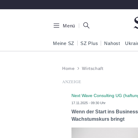
Zum Hauptinhalt springen
Menü
Meine SZ
SZ Plus
Nahost
Ukrai
Home
Wirtschaft
ANZEIGE
Next Wave Consulting UG (haftun
17.11.2025 - 09:30 Uhr
Wenn der Start ins Business
Wachstumskurs bringt