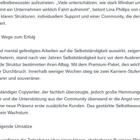
elbstbewusster aufzutreten. „Viele unterschätzen, wie stark Mindse
mit ein Unternehmen wirklich Fahrt aufnimmt“, betont Lina Phillips v
 klaren Strukturen, individuellem Support und einer Community, die de
rt.
i Wege zum Erfolg
und mental gefestigtes Arbeiten auf die Selbstständigkeit auswirkt, zeig
terin, stand nach vier Jahren Selbstständigkeit kurz vor dem Ausbren
e Struktur bestimmten ihren Alltag. Mit dem Premium-Paket, den wöc
er Durchbruch. Innerhalb weniger Wochen stieg sie zwei Karriere-Stuf
larer und souveräner.
bstständiger Copywriter, der fachlich überzeugte, jedoch große Hemmunge
 und die Unterstützung aus der Community überwand er die Angst vor Si
e neue Präsenz erste zusätzliche Kunden. Das gestärkte Selbstbewuss
sein Wachstum.
steigende Umsätze