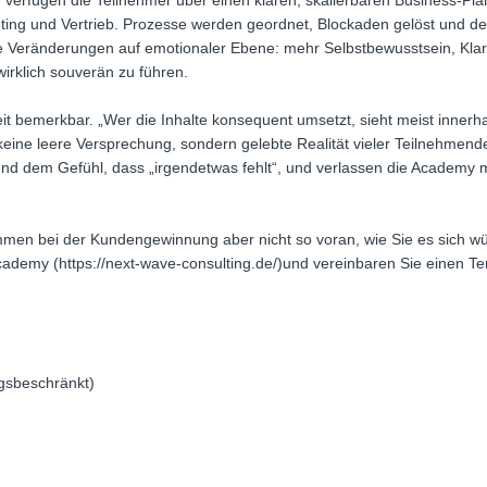
rfügen die Teilnehmer über einen klaren, skalierbaren Business-Plan,
ting und Vertrieb. Prozesse werden geordnet, Blockaden gelöst und der 
ie Veränderungen auf emotionaler Ebene: mehr Selbstbewusstsein, Klar
irklich souverän zu führen.
eit bemerkbar. „Wer die Inhalte konsequent umsetzt, sieht meist innerha
eine leere Versprechung, sondern gelebte Realität vieler Teilnehmender“
t und dem Gefühl, dass „irgendetwas fehlt“, und verlassen die Academy 
kommen bei der Kundengewinnung aber nicht so voran, wie Sie es sich 
cademy (https://next-wave-consulting.de/)und vereinbaren Sie einen Ter
gsbeschränkt)