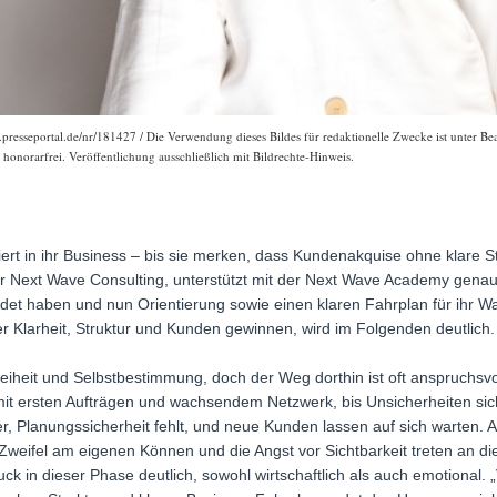
.presseportal.de/nr/181427 / Die Verwendung dieses Bildes für redaktionelle Zwecke ist unter Bea
onorarfrei. Veröffentlichung ausschließlich mit Bildrechte-Hinweis.
viert in ihr Business – bis sie merken, dass Kundenakquise ohne klare S
der Next Wave Consulting, unterstützt mit der Next Wave Academy genau
ündet haben und nun Orientierung sowie einen klaren Fahrplan für ihr
 Klarheit, Struktur und Kunden gewinnen, wird im Folgenden deutlich.
reiheit und Selbstbestimmung, doch der Weg dorthin ist oft anspruchsvo
 mit ersten Aufträgen und wachsendem Netzwerk, bis Unsicherheiten sic
eer, Planungssicherheit fehlt, und neue Kunden lassen auf sich warten. 
, Zweifel am eigenen Können und die Angst vor Sichtbarkeit treten an d
 in dieser Phase deutlich, sowohl wirtschaftlich als auch emotional. „