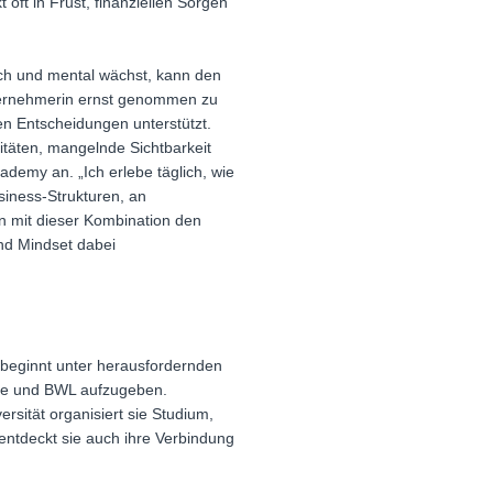
oft in Frust, finanziellen Sorgen
sch und mental wächst, kann den
Unternehmerin ernst genommen zu
en Entscheidungen unterstützt.
ritäten, mangelnde Sichtbarkeit
demy an. „Ich erlebe täglich, wie
usiness-Strukturen, an
en mit dieser Kombination den
und Mindset dabei
e beginnt unter herausfordernden
ogie und BWL aufzugeben.
rsität organisiert sie Studium,
entdeckt sie auch ihre Verbindung