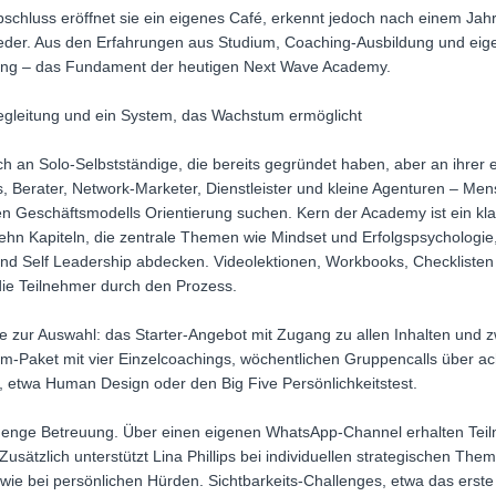
chluss eröffnet sie ein eigenes Café, erkennt jedoch nach einem Jahr
wieder. Aus den Erfahrungen aus Studium, Coaching-Ausbildung und ei
lting – das Fundament der heutigen Next Wave Academy.
egleitung und ein System, das Wachstum ermöglicht
ch an Solo-Selbstständige, die bereits gegründet haben, aber an ihre
 Berater, Network-Marketer, Dienstleister und kleine Agenturen – Mensc
n Geschäftsmodells Orientierung suchen. Kern der Academy ist ein klar 
ehn Kapiteln, die zentrale Themen wie Mindset und Erfolgspsychologi
nd Self Leadership abdecken. Videolektionen, Workbooks, Checklisten
die Teilnehmer durch den Prozess.
e zur Auswahl: das Starter-Angebot mit Zugang zu allen Inhalten und 
-Paket mit vier Einzelcoachings, wöchentlichen Gruppencalls über a
 etwa Human Design oder den Big Five Persönlichkeitstest.
 enge Betreuung. Über einen eigenen WhatsApp-Channel erhalten Tei
Zusätzlich unterstützt Lina Phillips bei individuellen strategischen Th
wie bei persönlichen Hürden. Sichtbarkeits-Challenges, etwa das erste