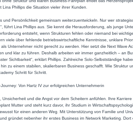
h ohne Struktur und klaren Business-Fahrplan endet das Herzensprojekt 
Lina Phillips die Situation vieler ihrer Kunden.
ess und Persönlichkeit gemeinsam weiterzuentwickeln. Nur wer strategi
n“, führt Lina Phillips aus. Sie kennt die Herausforderung, als junge 
rforderung entsteht, wenn Strukturen fehlen oder niemand bei wichtig
n viele über fehlende betriebswirtschaftliche Kenntnisse, unklare Prio
als Unternehmer nicht gerecht zu werden. Hier setzt die Next Wave Aca
igen und klar zu führen. Deshalb arbeiten wir immer ganzheitlich – an B
ter Sichtbarkeit“, erklärt Phillips. Zahlreiche Solo-Selbstständige hab
t hin zu einem stabilen, skalierbaren Business geschafft. Wie Struktur 
cademy Schritt für Schritt.
s-Journey: Von Hartz IV zur erfolgreichen Unternehmerin
el, Unsicherheit und die Angst vor dem Scheitern anfühlen. Ihre Karrier
plant Mutter und steht kurz davor, ihr Studium in Wirtschaftspsychol
bewusst für einen anderen Weg. Mit Unterstützung von Familie und Unive
und gründet nebenher ihr erstes Business im Network Marketing. Dort 