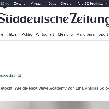
SZ.de
Zeitung
Magazin
Jetzt
Dossier
Alle SZ-Produkte
ne
Hitze
Politik
Wirtschaft
Meinung
Panorama
Sport
gsbeschränkt)
 stockt: Wie die Next Wave Academy von Lina Phillips Solo