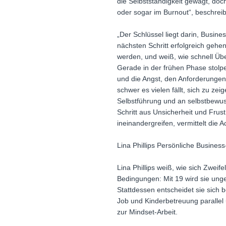
die Selbstständigkeit gewagt, doc
oder sogar im Burnout“, beschreibt 
„Der Schlüssel liegt darin, Busin
nächsten Schritt erfolgreich gehe
werden, und weiß, wie schnell Übe
Gerade in der frühen Phase stolper
und die Angst, den Anforderungen 
schwer es vielen fällt, sich zu ze
Selbstführung und an selbstbewuss
Schritt aus Unsicherheit und Frus
ineinandergreifen, vermittelt die A
Lina Phillips Persönliche Busines
Lina Phillips weiß, wie sich Zweif
Bedingungen: Mit 19 wird sie unge
Stattdessen entscheidet sie sich 
Job und Kinderbetreuung parallel 
zur Mindset-Arbeit.