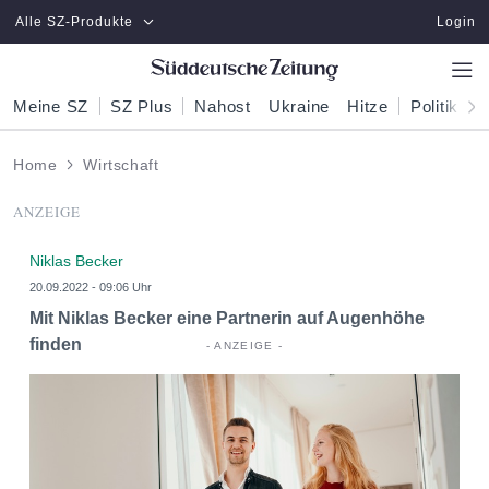
Zum Hauptinhalt springen
Alle SZ-Produkte
Login
Meine SZ
SZ Plus
Nahost
Ukraine
Hitze
Politik
W
Home
Wirtschaft
ANZEIGE
Niklas Becker
20.09.2022 - 09:06 Uhr
Mit Niklas Becker eine Partnerin auf Augenhöhe
finden