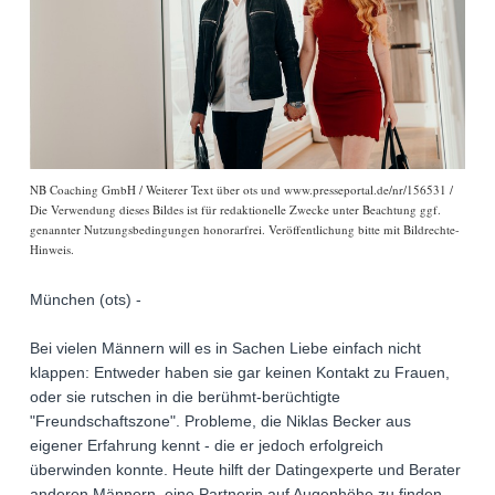
NB Coaching GmbH / Weiterer Text über ots und www.presseportal.de/nr/156531 /
Die Verwendung dieses Bildes ist für redaktionelle Zwecke unter Beachtung ggf.
genannter Nutzungsbedingungen honorarfrei. Veröffentlichung bitte mit Bildrechte-
Hinweis.
München (ots) -
Bei vielen Männern will es in Sachen Liebe einfach nicht
klappen: Entweder haben sie gar keinen Kontakt zu Frauen,
oder sie rutschen in die berühmt-berüchtigte
"Freundschaftszone". Probleme, die Niklas Becker aus
eigener Erfahrung kennt - die er jedoch erfolgreich
überwinden konnte. Heute hilft der Datingexperte und Berater
anderen Männern, eine Partnerin auf Augenhöhe zu finden.