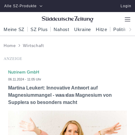
Zum Hauptinhalt springen
Alle SZ-Produkte
Login
Meine SZ
SZ Plus
Nahost
Ukraine
Hitze
Politik
W
Home
Wirtschaft
ANZEIGE
Nutrinem GmbH
06.11.2024 - 11:05 Uhr
Martina Leukert: Innovative Antwort auf
Magnesiummangel - was das Magnesium von
Supplera so besonders macht